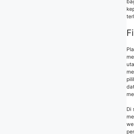
ba
ke
ter
F
Pla
mem
ut
me
pil
da
me
Di 
me
we
pe