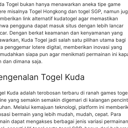
da Togel bukan hanya menawarkan aneka tipe game
tere misalnya Togel Hongkong dan togel SGP, namun ju
mberikan link alternatif kudatogel agar memastikan
hwa pengguna dapat masuk situs dengan lebih lancar
ncar. Dengan berkat keamanan dan kenyamanan yang
awarkan, Kuda Togel jadi salah satu pilihan utama bagi
ra penggemar lotere digital, memberikan inovasi yang
mudahkan siapa pun agar menikmati permainan ini kap
n dan dimana saja.
engenalan Togel Kuda
gel Kuda adalah terobosan terbaru di ranah games toge
line yang semakin semakin digemari di kalangan pencin
uhan. Melalui kemajuan teknologi, platform ini memberi
nsasi bermain yang lebih mudah, mudah, cepat. Para
main dapat mengakses berbagai jenis variasi permaina