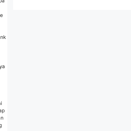
pa
ke
ink
ya
i
iap
an
g