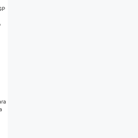
GP
o
ara
a