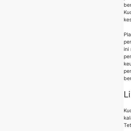
be
Ku
ke
Pl
per
ini
pe
ke
pe
be
L
Kud
ka
Te