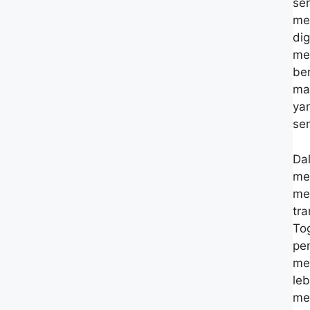
se
me
dig
mem
be
ma
ya
sen
Dal
me
me
tr
To
pe
me
le
me