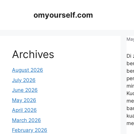
Skip
to
omyourself.com
content
May
Archives
Di
be
August 2026
be
pe
July 2026
min
June 2026
Ku
May 2026
men
ba
April 2026
ku
March 2026
me
February 2026