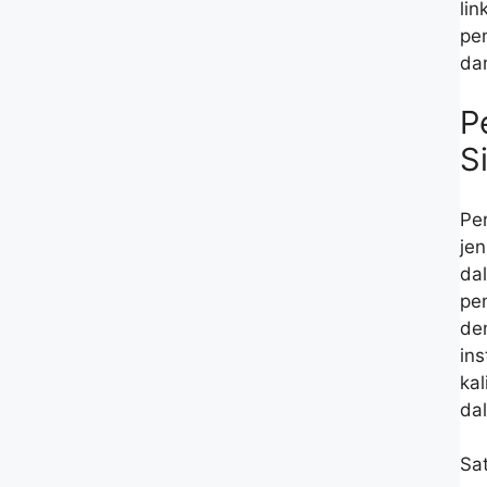
lin
pe
da
P
S
Pe
jen
da
pe
de
in
ka
dal
Sa