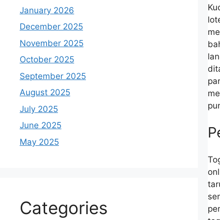
Ku
January 2026
lo
December 2025
me
November 2025
ba
la
October 2025
dit
September 2025
pa
August 2025
me
pu
July 2025
June 2025
P
May 2025
To
on
tar
se
Categories
pe