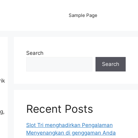
Sample Page
Search
Search
ik
Recent Posts
g,
Slot Tri menghadirkan Pengalaman
Menyenangkan di genggaman Anda