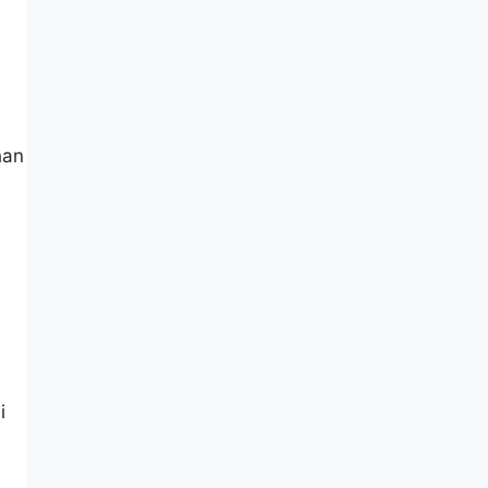
han
i