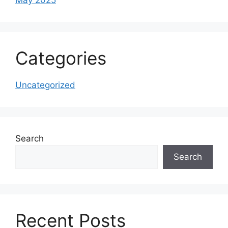
May 2025
Categories
Uncategorized
Search
Search
Recent Posts