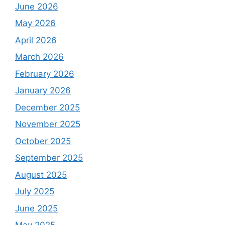
June 2026
May 2026
April 2026
March 2026
February 2026
January 2026
December 2025
November 2025
October 2025
September 2025
August 2025
July 2025
June 2025