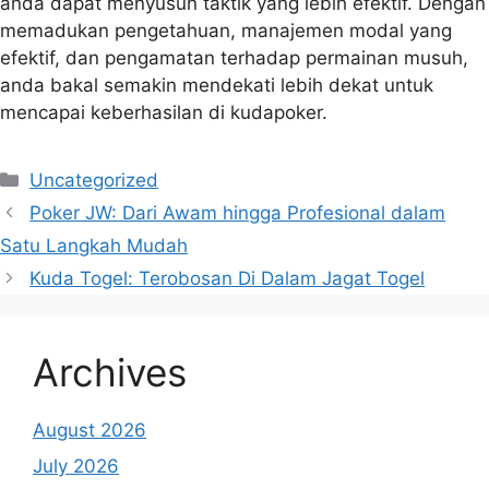
anda dapat menyusun taktik yang lebih efektif. Dengan
memadukan pengetahuan, manajemen modal yang
efektif, dan pengamatan terhadap permainan musuh,
anda bakal semakin mendekati lebih dekat untuk
mencapai keberhasilan di kudapoker.
Categories
Uncategorized
Poker JW: Dari Awam hingga Profesional dalam
Satu Langkah Mudah
Kuda Togel: Terobosan Di Dalam Jagat Togel
Archives
August 2026
July 2026