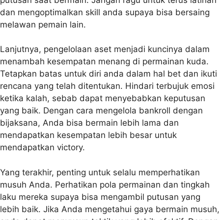
dan mengoptimalkan skill anda supaya bisa bersaing
melawan pemain lain.
Lanjutnya, pengelolaan aset menjadi kuncinya dalam
menambah kesempatan menang di permainan kuda.
Tetapkan batas untuk diri anda dalam hal bet dan ikuti
rencana yang telah ditentukan. Hindari terbujuk emosi
ketika kalah, sebab dapat menyebabkan keputusan
yang baik. Dengan cara mengelola bankroll dengan
bijaksana, Anda bisa bermain lebih lama dan
mendapatkan kesempatan lebih besar untuk
mendapatkan victory.
Yang terakhir, penting untuk selalu memperhatikan
musuh Anda. Perhatikan pola permainan dan tingkah
laku mereka supaya bisa mengambil putusan yang
lebih baik. Jika Anda mengetahui gaya bermain musuh,