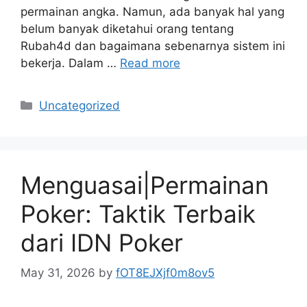
permainan angka. Namun, ada banyak hal yang
belum banyak diketahui orang tentang
Rubah4d dan bagaimana sebenarnya sistem ini
bekerja. Dalam …
Read more
Categories
Uncategorized
Menguasai|Permainan
Poker: Taktik Terbaik
dari IDN Poker
May 31, 2026
by
fOT8EJXjf0m8ov5