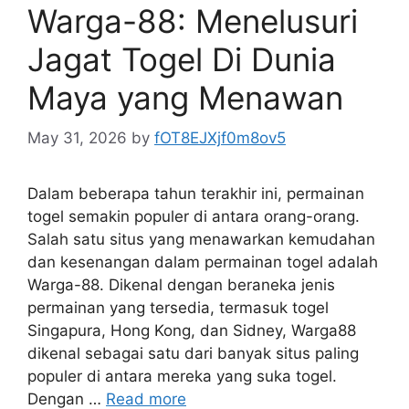
Warga-88: Menelusuri
Jagat Togel Di Dunia
Maya yang Menawan
May 31, 2026
by
fOT8EJXjf0m8ov5
Dalam beberapa tahun terakhir ini, permainan
togel semakin populer di antara orang-orang.
Salah satu situs yang menawarkan kemudahan
dan kesenangan dalam permainan togel adalah
Warga-88. Dikenal dengan beraneka jenis
permainan yang tersedia, termasuk togel
Singapura, Hong Kong, dan Sidney, Warga88
dikenal sebagai satu dari banyak situs paling
populer di antara mereka yang suka togel.
Dengan …
Read more