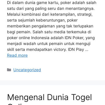
Di dalam dunia game kartu, poker adalah salah
satu dari yang paling seru dan menantangnya.
Melalui kombinasi dari keterampilan, strategi,
serta sejumlah keberuntungan, poker
memberikan pengalaman yang tak terlupakan
bagi pemain. Salah satu media terkemuka di
poker online Indonesia adalah IDN Poker, yang
menjadi wadah untuk pemain untuk menguji
skill serta mendapatkan victory. IDN Play …
Read more
Categories
Uncategorized
Mengenal Dunia Togel