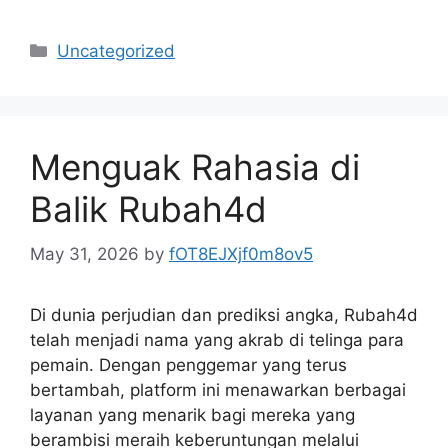
Categories
Uncategorized
Menguak Rahasia di
Balik Rubah4d
May 31, 2026
by
fOT8EJXjf0m8ov5
Di dunia perjudian dan prediksi angka, Rubah4d
telah menjadi nama yang akrab di telinga para
pemain. Dengan penggemar yang terus
bertambah, platform ini menawarkan berbagai
layanan yang menarik bagi mereka yang
berambisi meraih keberuntungan melalui