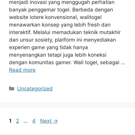
menjadi inovasi yang menggugah perhatian
banyak penggemar togel. Berbeda dengan
website lotere konvensional, walitogel
menawarkan konsep yang lebih fresh dan
interaktif. Melalui memadukan teknik mutakhir
dan unsur sosiety, platform ini menyediakan
experien game yang tidak hanya
menyenangkan tetapi juga lebih koneksi
dengan komunitas gamer. Wali togel, sebagai …
Read more
Categories
Uncategorized
Page
Page
Page
1
2
…
4
Next
→