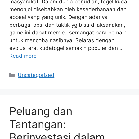
masyarakat. Dalam dunia perjudian, togel kuda
menonjol disebabkan oleh kesederhanaan dan
appeal yang yang unik. Dengan adanya
berbagai opsi dan taktik yg bisa dilaksanakan,
game ini dapat memicu semangat para pemain
untuk mencoba nasibnya. Selaras dengan
evolusi era, kudatogel semakin populer dan …
Read more
Categories
Uncategorized
Peluang dan
Tantangan:
Berinvestasi dalam