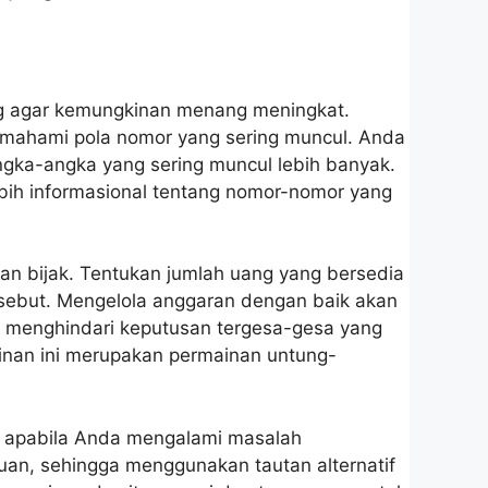
g agar kemungkinan menang meningkat.
emahami pola nomor yang sering muncul. Anda
angka-angka yang sering muncul lebih banyak.
bih informasional tentang nomor-nomor yang
gan bijak. Tentukan jumlah uang yang bersedia
rsebut. Mengelola anggaran dengan baik akan
a menghindari keputusan tergesa-gesa yang
inan ini merupakan permainan untung-
atif apabila Anda mengalami masalah
uan, sehingga menggunakan tautan alternatif