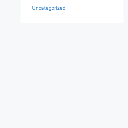
Uncategorized