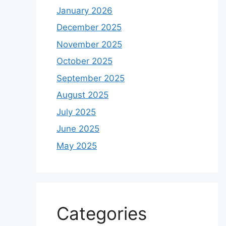
January 2026
December 2025
November 2025
October 2025
September 2025
August 2025
July 2025
June 2025
May 2025
Categories