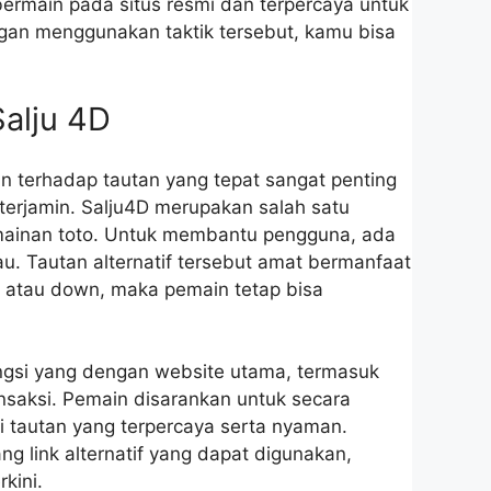
rmain pada situs resmi dan terpercaya untuk
gan menggunakan taktik tersebut, kamu bisa
alju 4D
tan terhadap tautan yang tepat sangat penting
erjamin. Salju4D merupakan salah satu
rmainan toto. Untuk membantu pengguna, ada
au. Tautan alternatif tersebut amat bermanfaat
s atau down, maka pemain tetap bisa
gsi yang dengan website utama, termasuk
nsaksi. Pemain disarankan untuk secara
tautan yang terpercaya serta nyaman.
ng link alternatif yang dapat digunakan,
kini.