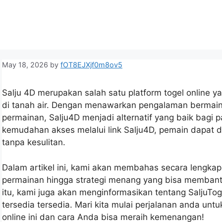
May 18, 2026
by
fOT8EJXjf0m8ov5
Salju 4D merupakan salah satu platform togel online 
di tanah air. Dengan menawarkan pengalaman bermain 
permainan, Salju4D menjadi alternatif yang baik bagi 
kemudahan akses melalui link Salju4D, pemain dapat
tanpa kesulitan.
Dalam artikel ini, kami akan membahas secara lengkap 
permainan hingga strategi menang yang bisa membant
itu, kami juga akan menginformasikan tentang SaljuTog
tersedia tersedia. Mari kita mulai perjalanan anda unt
online ini dan cara Anda bisa meraih kemenangan!