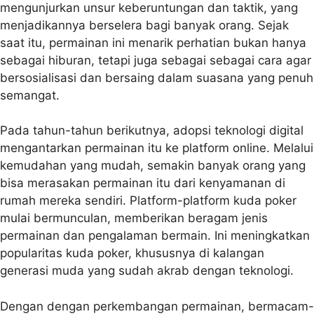
mengunjurkan unsur keberuntungan dan taktik, yang
menjadikannya berselera bagi banyak orang. Sejak
saat itu, permainan ini menarik perhatian bukan hanya
sebagai hiburan, tetapi juga sebagai sebagai cara agar
bersosialisasi dan bersaing dalam suasana yang penuh
semangat.
Pada tahun-tahun berikutnya, adopsi teknologi digital
mengantarkan permainan itu ke platform online. Melalui
kemudahan yang mudah, semakin banyak orang yang
bisa merasakan permainan itu dari kenyamanan di
rumah mereka sendiri. Platform-platform kuda poker
mulai bermunculan, memberikan beragam jenis
permainan dan pengalaman bermain. Ini meningkatkan
popularitas kuda poker, khususnya di kalangan
generasi muda yang sudah akrab dengan teknologi.
Dengan dengan perkembangan permainan, bermacam-