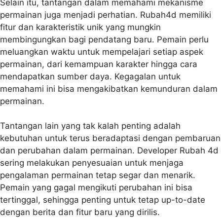
Selain itu, tantangan dalam memahami mekanisme
permainan juga menjadi perhatian. Rubah4d memiliki
fitur dan karakteristik unik yang mungkin
membingungkan bagi pendatang baru. Pemain perlu
meluangkan waktu untuk mempelajari setiap aspek
permainan, dari kemampuan karakter hingga cara
mendapatkan sumber daya. Kegagalan untuk
memahami ini bisa mengakibatkan kemunduran dalam
permainan.
Tantangan lain yang tak kalah penting adalah
kebutuhan untuk terus beradaptasi dengan pembaruan
dan perubahan dalam permainan. Developer Rubah 4d
sering melakukan penyesuaian untuk menjaga
pengalaman permainan tetap segar dan menarik.
Pemain yang gagal mengikuti perubahan ini bisa
tertinggal, sehingga penting untuk tetap up-to-date
dengan berita dan fitur baru yang dirilis.