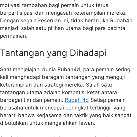
motivasi tambahan bagi pemain untuk terus
berpartisipasi dan mengasah keterampilan mereka.
Dengan segala keseruan ini, tidak heran jika Rubah4d
menjadi salah satu pilihan utama bagi para pecinta
permainan.
Tantangan yang Dihadapi
Saat menjelajahi dunia Rubah4d, para pemain sering
kali menghadapi beragam tantangan yang menguji
keterampilan dan strategi mereka. Salah satu
tantangan utama adalah kompetisi ketat antara
berbagai tim dan pemain.
Rubah 4d
Setiap pemain
berusaha untuk mencapai peringkat tertinggi, yang
berarti bahwa kerjasama dan taktik yang baik sangat
dibutuhkan untuk mengalahkan lawan.