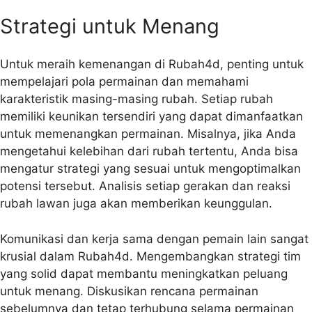
Strategi untuk Menang
Untuk meraih kemenangan di Rubah4d, penting untuk
mempelajari pola permainan dan memahami
karakteristik masing-masing rubah. Setiap rubah
memiliki keunikan tersendiri yang dapat dimanfaatkan
untuk memenangkan permainan. Misalnya, jika Anda
mengetahui kelebihan dari rubah tertentu, Anda bisa
mengatur strategi yang sesuai untuk mengoptimalkan
potensi tersebut. Analisis setiap gerakan dan reaksi
rubah lawan juga akan memberikan keunggulan.
Komunikasi dan kerja sama dengan pemain lain sangat
krusial dalam Rubah4d. Mengembangkan strategi tim
yang solid dapat membantu meningkatkan peluang
untuk menang. Diskusikan rencana permainan
sebelumnya dan tetap terhubung selama permainan