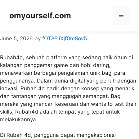
Skip
to
omyourself.com
Menu
content
June 5, 2026
by
fOT8EJXjf0m8ov5
Rubah4d, sebuah platform yang sedang naik daun di
kalangan penggemar game dan hobi daring,
menawarkan berbagai pengalaman unik bagi para
penggunanya. Dalam dunia digital yang penuh dengan
inovasi, Rubah 4d hadir dengan konsep yang menarik
dan tantangan yang menggugah semangat. Bagi
mereka yang mencari keseruan dan wants to test their
skills, Rubah4d adalah tempat yang tepat untuk
melakukannya.
Di Rubah 4d, pengguna dapat mengeksplorasi