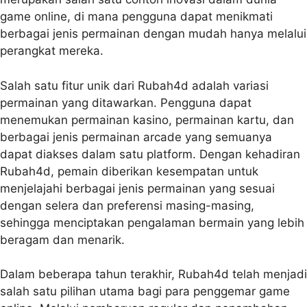
game online, di mana pengguna dapat menikmati
berbagai jenis permainan dengan mudah hanya melalui
perangkat mereka.
Salah satu fitur unik dari Rubah4d adalah variasi
permainan yang ditawarkan. Pengguna dapat
menemukan permainan kasino, permainan kartu, dan
berbagai jenis permainan arcade yang semuanya
dapat diakses dalam satu platform. Dengan kehadiran
Rubah4d, pemain diberikan kesempatan untuk
menjelajahi berbagai jenis permainan yang sesuai
dengan selera dan preferensi masing-masing,
sehingga menciptakan pengalaman bermain yang lebih
beragam dan menarik.
Dalam beberapa tahun terakhir, Rubah4d telah menjadi
salah satu pilihan utama bagi para penggemar game