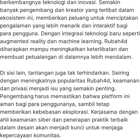
berkembangnya teknologi dan inovasi. Semakin
banyak pengembang dan kreator yang terlibat dalam
ekosistem ini, memberikan peluang untuk menciptakan
pengalaman yang lebih menarik dan interaktif bagi
para pengguna. Dengan integrasi teknologi baru seperti
augmented reality dan machine learning, Rubah4d
diharapkan mampu meningkatkan keterlibatan dan
membuat petualangan di dalamnya lebih mendalam.
Di sisi lain, tantangan juga tak terhindarkan. Seiring
dengan meningkatnya popularitas Rubah4d, keamanan
dan privasi menjadi isu yang semakin penting.
Pengembang harus memastikan bahwa platform ini
aman bagi para penggunanya, sambil tetap
memberikan kebebasan eksplorasi. Kerjasama dengan
ahli keamanan siber dan penerapan praktik terbaik
dalam desain akan menjadi kunci untuk menjaga
kepercayaan komunitas.