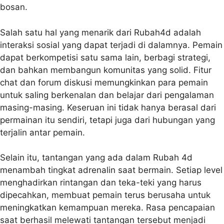
bosan.
Salah satu hal yang menarik dari Rubah4d adalah
interaksi sosial yang dapat terjadi di dalamnya. Pemain
dapat berkompetisi satu sama lain, berbagi strategi,
dan bahkan membangun komunitas yang solid. Fitur
chat dan forum diskusi memungkinkan para pemain
untuk saling berkenalan dan belajar dari pengalaman
masing-masing. Keseruan ini tidak hanya berasal dari
permainan itu sendiri, tetapi juga dari hubungan yang
terjalin antar pemain.
Selain itu, tantangan yang ada dalam Rubah 4d
menambah tingkat adrenalin saat bermain. Setiap level
menghadirkan rintangan dan teka-teki yang harus
dipecahkan, membuat pemain terus berusaha untuk
meningkatkan kemampuan mereka. Rasa pencapaian
saat berhasil melewati tantangan tersebut menjadi