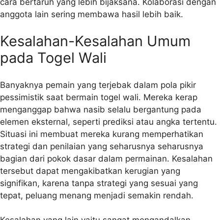
cara bertaruh yang lebih bijaksana. Kolaborasi dengan
anggota lain sering membawa hasil lebih baik.
Kesalahan-Kesalahan Umum
pada Togel Wali
Banyaknya pemain yang terjebak dalam pola pikir
pessimistik saat bermain togel wali. Mereka kerap
menganggap bahwa nasib selalu bergantung pada
elemen eksternal, seperti prediksi atau angka tertentu.
Situasi ini membuat mereka kurang memperhatikan
strategi dan penilaian yang seharusnya seharusnya
bagian dari pokok dasar dalam permainan. Kesalahan
tersebut dapat mengakibatkan kerugian yang
signifikan, karena tanpa strategi yang sesuai yang
tepat, peluang menang menjadi semakin rendah.