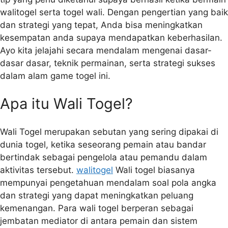
walitogel serta togel wali. Dengan pengertian yang baik
dan strategi yang tepat, Anda bisa meningkatkan
kesempatan anda supaya mendapatkan keberhasilan.
Ayo kita jelajahi secara mendalam mengenai dasar-
dasar dasar, teknik permainan, serta strategi sukses
dalam alam game togel ini.
Apa itu Wali Togel?
Wali Togel merupakan sebutan yang sering dipakai di
dunia togel, ketika seseorang pemain atau bandar
bertindak sebagai pengelola atau pemandu dalam
aktivitas tersebut.
walitogel
Wali togel biasanya
mempunyai pengetahuan mendalam soal pola angka
dan strategi yang dapat meningkatkan peluang
kemenangan. Para wali togel berperan sebagai
jembatan mediator di antara pemain dan sistem