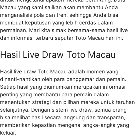
Macau yang kami sajikan akan membantu Anda
menganalisis pola dan tren, sehingga Anda bisa
membuat keputusan yang lebih cerdas dalam
permainan. Mari kita simak bersama-sama hasil live
dan informasi terbaru seputar Toto Macau hari ini.
Hasil Live Draw Toto Macau
Hasil live draw Toto Macau adalah momen yang
dinanti-nantikan oleh para penggemar dan pemain.
Setiap hasil yang diumumkan merupakan informasi
penting yang membantu para pemain dalam
menentukan strategi dan pilihan mereka untuk taruhan
selanjutnya. Dengan sistem live draw, semua orang
bisa melihat hasil secara langsung dan transparan,
memberikan kepastian mengenai angka-angka yang
keluar.