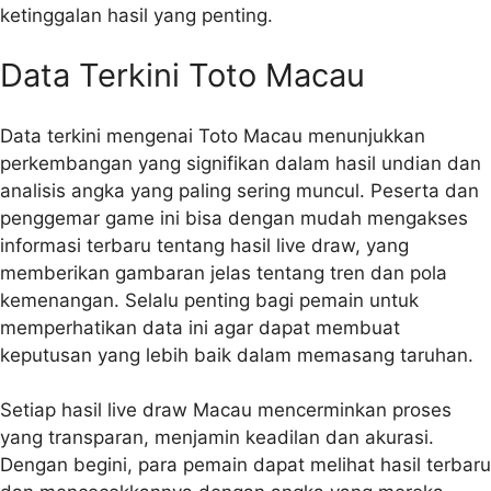
ketinggalan hasil yang penting.
Data Terkini Toto Macau
Data terkini mengenai Toto Macau menunjukkan
perkembangan yang signifikan dalam hasil undian dan
analisis angka yang paling sering muncul. Peserta dan
penggemar game ini bisa dengan mudah mengakses
informasi terbaru tentang hasil live draw, yang
memberikan gambaran jelas tentang tren dan pola
kemenangan. Selalu penting bagi pemain untuk
memperhatikan data ini agar dapat membuat
keputusan yang lebih baik dalam memasang taruhan.
Setiap hasil live draw Macau mencerminkan proses
yang transparan, menjamin keadilan dan akurasi.
Dengan begini, para pemain dapat melihat hasil terbaru