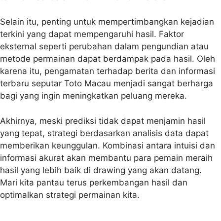
Selain itu, penting untuk mempertimbangkan kejadian
terkini yang dapat mempengaruhi hasil. Faktor
eksternal seperti perubahan dalam pengundian atau
metode permainan dapat berdampak pada hasil. Oleh
karena itu, pengamatan terhadap berita dan informasi
terbaru seputar Toto Macau menjadi sangat berharga
bagi yang ingin meningkatkan peluang mereka.
Akhirnya, meski prediksi tidak dapat menjamin hasil
yang tepat, strategi berdasarkan analisis data dapat
memberikan keunggulan. Kombinasi antara intuisi dan
informasi akurat akan membantu para pemain meraih
hasil yang lebih baik di drawing yang akan datang.
Mari kita pantau terus perkembangan hasil dan
optimalkan strategi permainan kita.