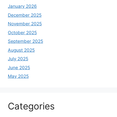
January 2026
December 2025
November 2025
October 2025
September 2025
August 2025
July 2025
June 2025
May 2025
Categories