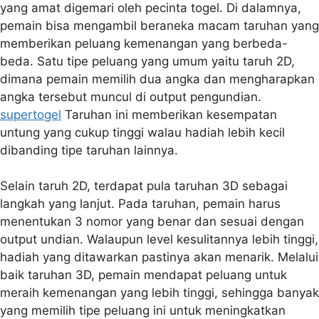
yang amat digemari oleh pecinta togel. Di dalamnya,
pemain bisa mengambil beraneka macam taruhan yang
memberikan peluang kemenangan yang berbeda-
beda. Satu tipe peluang yang umum yaitu taruh 2D,
dimana pemain memilih dua angka dan mengharapkan
angka tersebut muncul di output pengundian.
supertogel
Taruhan ini memberikan kesempatan
untung yang cukup tinggi walau hadiah lebih kecil
dibanding tipe taruhan lainnya.
Selain taruh 2D, terdapat pula taruhan 3D sebagai
langkah yang lanjut. Pada taruhan, pemain harus
menentukan 3 nomor yang benar dan sesuai dengan
output undian. Walaupun level kesulitannya lebih tinggi,
hadiah yang ditawarkan pastinya akan menarik. Melalui
baik taruhan 3D, pemain mendapat peluang untuk
meraih kemenangan yang lebih tinggi, sehingga banyak
yang memilih tipe peluang ini untuk meningkatkan