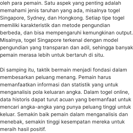
oleh para pemain. Satu aspek yang penting adalah
memahami jenis taruhan yang ada, misalnya togel
Singapore, Sydney, dan Hongkong. Setiap tipe togel
memiliki karakteristik dan metode pengundian
berbeda, dan bisa mempengaruhi kemungkinan output.
Misalnya, togel Singapore terkenal dengan model
pengundian yang transparan dan adil, sehingga banyak
pemain merasa lebih untuk bertaruh di situ.
Di samping itu, taktik bermain menjadi fondasi dalam
membesarkan peluang menang. Pemain harus
memanfaatkan informasi dan statistik yang untuk
menganalisis pola keluaran angka. Dalam togel online,
data historis dapat turut acuan yang bermanfaat untuk
mencari angka-angka yang punya peluang tinggi untuk
keluar. Semakin baik pemain dalam menganalisis dan
menebak, semakin tinggi kesempatan mereka untuk
meraih hasil positif.