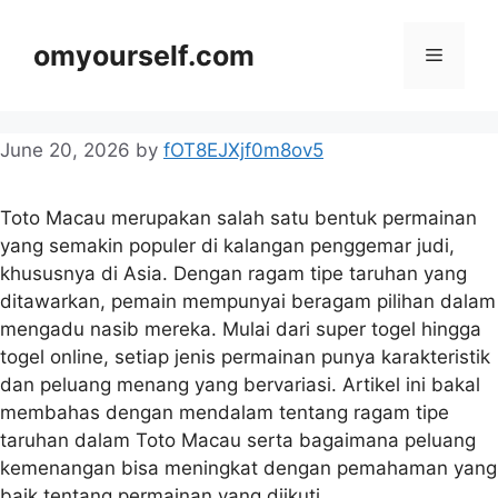
Skip
to
omyourself.com
Menu
content
June 20, 2026
by
fOT8EJXjf0m8ov5
Toto Macau merupakan salah satu bentuk permainan
yang semakin populer di kalangan penggemar judi,
khususnya di Asia. Dengan ragam tipe taruhan yang
ditawarkan, pemain mempunyai beragam pilihan dalam
mengadu nasib mereka. Mulai dari super togel hingga
togel online, setiap jenis permainan punya karakteristik
dan peluang menang yang bervariasi. Artikel ini bakal
membahas dengan mendalam tentang ragam tipe
taruhan dalam Toto Macau serta bagaimana peluang
kemenangan bisa meningkat dengan pemahaman yang
baik tentang permainan yang diikuti.