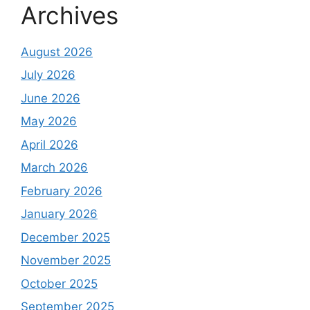
Archives
August 2026
July 2026
June 2026
May 2026
April 2026
March 2026
February 2026
January 2026
December 2025
November 2025
October 2025
September 2025