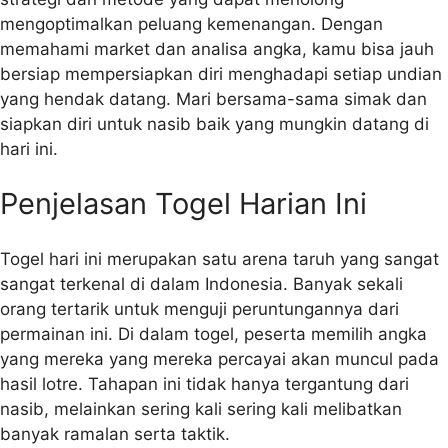
mengoptimalkan peluang kemenangan. Dengan
memahami market dan analisa angka, kamu bisa jauh
bersiap mempersiapkan diri menghadapi setiap undian
yang hendak datang. Mari bersama-sama simak dan
siapkan diri untuk nasib baik yang mungkin datang di
hari ini.
Penjelasan Togel Harian Ini
Togel hari ini merupakan satu arena taruh yang sangat
sangat terkenal di dalam Indonesia. Banyak sekali
orang tertarik untuk menguji peruntungannya dari
permainan ini. Di dalam togel, peserta memilih angka
yang mereka yang mereka percayai akan muncul pada
hasil lotre. Tahapan ini tidak hanya tergantung dari
nasib, melainkan sering kali sering kali melibatkan
banyak ramalan serta taktik.