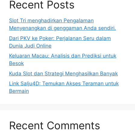
Recent Posts
Slot Tri menghadirkan Pengalaman
Menyenangkan di genggaman Anda sendiri.
Dari PKV ke Poker: Perjalanan Seru dalam
Dunia Judi Online
Keluaran Macau: Analisis dan Prediksi untuk
Besok
Kuda Slot dan Strategi Menghasilkan Banyak
Link Salju4D: Temukan Akses Teraman untuk
Bermain
Recent Comments