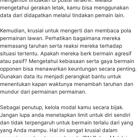
mengetahui gerakan letak, kamu bisa menggunakan
data dari didapatkan melalui tindakan pemain lain.
Kemudian, krusial untuk mengerti dan membaca pola
permainan lawan. Perhatikan bagaimana mereka
memasang taruhan serta reaksi mereka terhadap
situasi tertentu. Apakah mereka berk bermain agresif
atau pasif? Mengetahui kebiasaan serta gaya bermain
opponen bisa menawarkan keuntungan secara penting.
Gunakan data itu menjadi perangkat bantu untuk
menentukan kapan waktunya menambah taruhan dan
mundur dari permainan permainan.
Sebagai penutup, kelola modal kamu secara bijak.
Jangan lupa anda menetapkan limit untuk diri sendiri
dan tidak terpengaruh untuk bermain terlalu dari yang
yang Anda mampu. Hal ini sangat krusial dalam