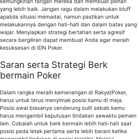
kemungkinan tangan mereka dan membuat pilihan
yang lebih baik. Jangan ragu dalam melakukan bluff
apabila situasi memadai, namun pastikan untuk
melakukannya dengan hati-hati dan dalam batas yang
wajar. Menyiapkan strategi bertahan serta agresif
secara bergiliran dapat membuat Anda agar meraih
kesuksesan di IDN Poker.
Saran serta Strategi Berk
bermain Poker
Dalam rangka meraih kemenangan di RakyatPoker,
harus untuk terus menyimak posisi kamu di meja.
Posisi awal biasanya cenderung sulit sebab kamu
harus mengambil keputusan tindakan sewaktu pemain
lain. Cobalah untuk berk bermain lebih hati-hati saat
posisi pada letak pertama serta lebih berani ketika
mengambil tindakan di posisi terakhir. Melalui