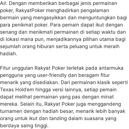
Air. Dengan memberikan berbagai jenis permainan
poker, RakyatPoker menghadirkan pengalaman
bermain yang mengasyikkan dan menguntungkan bagi
para penikmat poker. Para pemain dapat ikut dengan
senang dan menikmati permainan di setiap waktu dan
di lokasi mana pun, menjadikannya pilihan utama bagi
sejumlah orang hiburan serta peluang untuk meraih
hadiah.
Fitur unggulan Rakyat Poker terletak pada antarmuka
pengguna yang user-friendly dan beragam fitur
menarik yang disediakan. Dari permainan klasik seperti
Texas Hold’em hingga versi lainnya, setiap pemain
dapat melihat permainan yang pas dengan minat
mereka. Selain itu, Rakyat Poker juga menggandeng
turnamen dengan hadiah besar, menarik lebih banyak
orang untuk ikut dan tanding dalam suasana yang
berdaya saing tinggi.