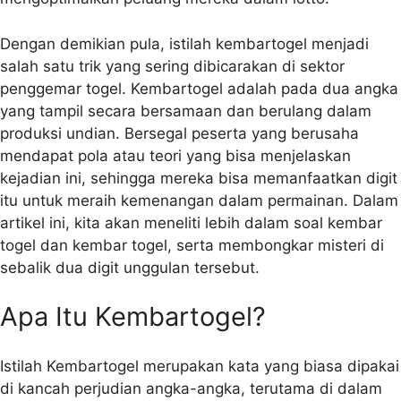
Dengan demikian pula, istilah kembartogel menjadi
salah satu trik yang sering dibicarakan di sektor
penggemar togel. Kembartogel adalah pada dua angka
yang tampil secara bersamaan dan berulang dalam
produksi undian. Bersegal peserta yang berusaha
mendapat pola atau teori yang bisa menjelaskan
kejadian ini, sehingga mereka bisa memanfaatkan digit
itu untuk meraih kemenangan dalam permainan. Dalam
artikel ini, kita akan meneliti lebih dalam soal kembar
togel dan kembar togel, serta membongkar misteri di
sebalik dua digit unggulan tersebut.
Apa Itu Kembartogel?
Istilah Kembartogel merupakan kata yang biasa dipakai
di kancah perjudian angka-angka, terutama di dalam