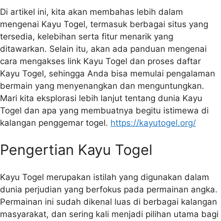
Di artikel ini, kita akan membahas lebih dalam
mengenai Kayu Togel, termasuk berbagai situs yang
tersedia, kelebihan serta fitur menarik yang
ditawarkan. Selain itu, akan ada panduan mengenai
cara mengakses link Kayu Togel dan proses daftar
Kayu Togel, sehingga Anda bisa memulai pengalaman
bermain yang menyenangkan dan menguntungkan.
Mari kita eksplorasi lebih lanjut tentang dunia Kayu
Togel dan apa yang membuatnya begitu istimewa di
kalangan penggemar togel.
https://kayutogel.org/
Pengertian Kayu Togel
Kayu Togel merupakan istilah yang digunakan dalam
dunia perjudian yang berfokus pada permainan angka.
Permainan ini sudah dikenal luas di berbagai kalangan
masyarakat, dan sering kali menjadi pilihan utama bagi