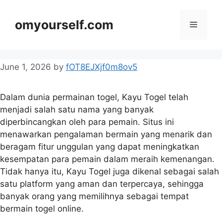
Skip
to
omyourself.com
Menu
content
June 1, 2026
by
fOT8EJXjf0m8ov5
Dalam dunia permainan togel, Kayu Togel telah
menjadi salah satu nama yang banyak
diperbincangkan oleh para pemain. Situs ini
menawarkan pengalaman bermain yang menarik dan
beragam fitur unggulan yang dapat meningkatkan
kesempatan para pemain dalam meraih kemenangan.
Tidak hanya itu, Kayu Togel juga dikenal sebagai salah
satu platform yang aman dan terpercaya, sehingga
banyak orang yang memilihnya sebagai tempat
bermain togel online.