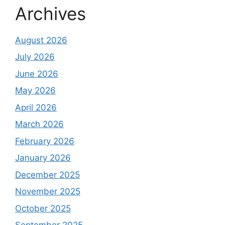
Archives
August 2026
July 2026
June 2026
May 2026
April 2026
March 2026
February 2026
January 2026
December 2025
November 2025
October 2025