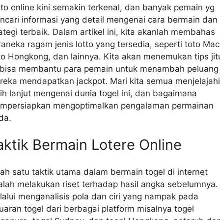
to online kini semakin terkenal, dan banyak pemain yg
ncari informasi yang detail mengenai cara bermain dan
ategi terbaik. Dalam artikel ini, kita akanlah membahas
aneka ragam jenis lotto yang tersedia, seperti toto Mac
to Hongkong, dan lainnya. Kita akan menemukan tips jit
 bisa membantu para pemain untuk menambah peluang
reka mendapatkan jackpot. Mari kita semua menjelajah
ih lanjut mengenai dunia togel ini, dan bagaimana
mpersiapkan mengoptimalkan pengalaman permainan
da.
aktik Bermain Lotere Online
ah satu taktik utama dalam bermain togel di internet
alah melakukan riset terhadap hasil angka sebelumnya.
lalui menganalisis pola dan ciri yang nampak pada
uaran togel dari berbagai platform misalnya togel