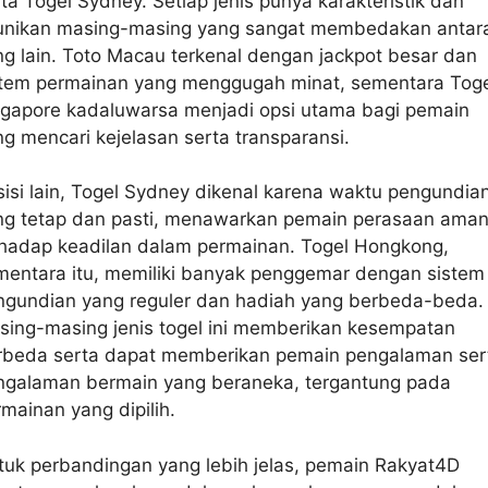
ta Togel Sydney. Setiap jenis punya karakteristik dan
unikan masing-masing yang sangat membedakan antar
ng lain. Toto Macau terkenal dengan jackpot besar dan
stem permainan yang menggugah minat, sementara Tog
ngapore kadaluwarsa menjadi opsi utama bagi pemain
g mencari kejelasan serta transparansi.
sisi lain, Togel Sydney dikenal karena waktu pengundia
ng tetap dan pasti, menawarkan pemain perasaan ama
rhadap keadilan dalam permainan. Togel Hongkong,
mentara itu, memiliki banyak penggemar dengan sistem
ngundian yang reguler dan hadiah yang berbeda-beda.
sing-masing jenis togel ini memberikan kesempatan
rbeda serta dapat memberikan pemain pengalaman ser
ngalaman bermain yang beraneka, tergantung pada
mainan yang dipilih.
tuk perbandingan yang lebih jelas, pemain Rakyat4D