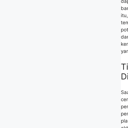
da
ba
itu
te
po
dan
ke
ya
T
D
Sa
ce
pe
pe
pla
akt