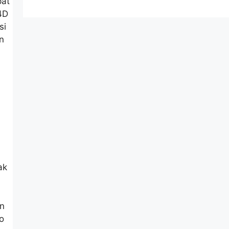
pat
4D
si
n
ak
an
to