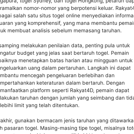
ngapura, togel Sydney, dan togel Hongkong, petaruh da
ramalkan nomor-nomor yang berpotensi keluar. Rakyat
agai salah satu situs togel online menyediakan informa
luaran yang komprehensif, yang mana membantu pemai
tuk membuat analisis sebelum memasang taruhan.
 samping melakukan penilaian data, penting pula untuk
ngatur budget yang jelas saat bertaruh togel. Pemain
baiknya menetapkan batas harian atau mingguan untuk
ngeluarkan uang dalam pertaruhan. Langkah ini dapat
mbantu mencegah pengeluaran berlebihan dan
mpertahankan keteraturan dalam bertaruh. Dengan
manfaatkan platform seperti Rakyat4D, pemain dapat
lakukan taruhan dengan jumlah yang seimbang dan tid
ebihi limit yang telah ditentukan.
rakhir, gunakan bermacam jenis taruhan yang ditawark
h pasaran togel. Masing-masing tipe togel, misalnya to