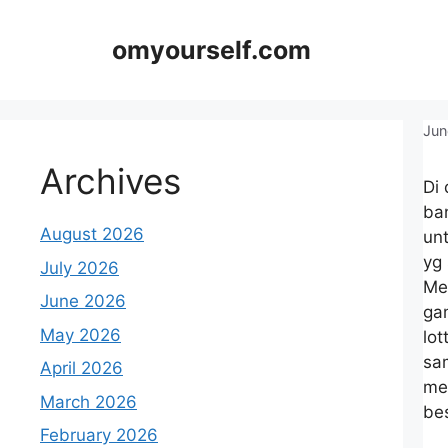
Skip
to
omyourself.com
content
Jun
Archives
Di
ba
August 2026
un
yg 
July 2026
Me
June 2026
ga
May 2026
lot
sa
April 2026
me
March 2026
be
February 2026