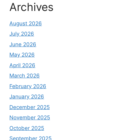
Archives
August 2026
July 2026
June 2026
May 2026
April 2026
March 2026
February 2026
January 2026
December 2025
November 2025
October 2025
September 2025