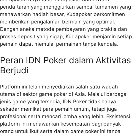
pendaftaran yang menggiurkan sampai turnamen yang
menawarkan hadiah besar, Kudapoker berkomitmen
memberikan pengalaman bermain yang optimal.
Dengan aneka metode pembayaran yang praktis dan
proses deposit yang sigap, Kudapoker menjamin setiap
pemain dapat memulai permainan tanpa kendala.
Peran IDN Poker dalam Aktivitas
Berjudi
Platform ini telah menyediakan salah satu wadah
utama di sektor game poker di Asia. Melalui berbagai
jenis game yang tersedia, IDN Poker tidak hanya
sekadar memikat para pemain umum, tetapi juga
profesional serta mencari lomba yang lebih. Eksistensi
platform ini menawarkan kesempatan bagi banyak
orang untuk ikut serta dalam game poker ini tanpa