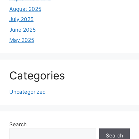
August 2025
July 2025
June 2025
May 2025
Categories
Uncategorized
Search
Search