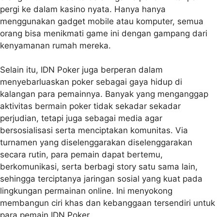
pergi ke dalam kasino nyata. Hanya hanya
menggunakan gadget mobile atau komputer, semua
orang bisa menikmati game ini dengan gampang dari
kenyamanan rumah mereka.
Selain itu, IDN Poker juga berperan dalam
menyebarluaskan poker sebagai gaya hidup di
kalangan para pemainnya. Banyak yang menganggap
aktivitas bermain poker tidak sekadar sekadar
perjudian, tetapi juga sebagai media agar
bersosialisasi serta menciptakan komunitas. Via
turnamen yang diselenggarakan diselenggarakan
secara rutin, para pemain dapat bertemu,
berkomunikasi, serta berbagi story satu sama lain,
sehingga terciptanya jaringan sosial yang kuat pada
lingkungan permainan online. Ini menyokong
membangun ciri khas dan kebanggaan tersendiri untuk
para pemain IDN Poker.