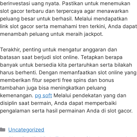
berinvestasi uang nyata. Pastikan untuk menemukan
slot gacor terbaru dan terpercaya agar menawarkan
peluang besar untuk berhasil. Melalui mendapatkan
link slot gacor serta memahami tren terkini, Anda dapat
menambah peluang untuk meraih jackpot.
Terakhir, penting untuk mengatur anggaran dan
batasan saat berjudi slot online. Tetapkan berapa
banyak untuk bersedia kita pertaruhkan serta bilakah
harus berhenti. Dengan memanfaatkan slot online yang
memberikan fitur seperti free spins dan bonus
tambahan juga bisa meningkatkan peluang
kemenangan.
pg soft
Melalui pendekatan yang dan
disiplin saat bermain, Anda dapat memperbaiki
pengalaman serta hasil permainan Anda di slot gacor.
Categories
Uncategorized