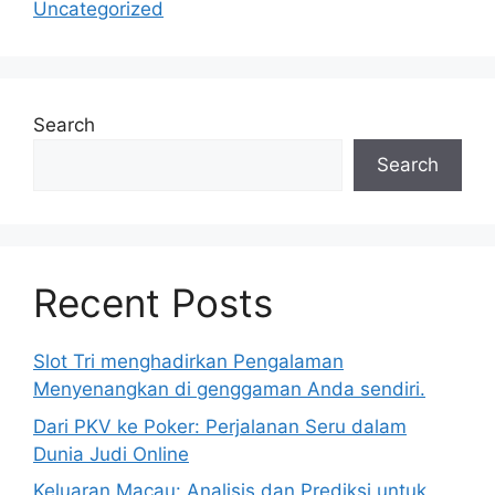
Uncategorized
Search
Search
Recent Posts
Slot Tri menghadirkan Pengalaman
Menyenangkan di genggaman Anda sendiri.
Dari PKV ke Poker: Perjalanan Seru dalam
Dunia Judi Online
Keluaran Macau: Analisis dan Prediksi untuk