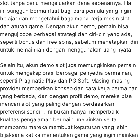
slot tanpa perlu mengeluarkan dana sebenarnya. Hal
ini sungguh bermanfaat bagi para pemula yang ingin
belajar dan mengetahui bagaimana kerja mesin slot
dan aturan game. Dengan akun demo, pemain bisa
mengujicoba berbagai strategi dan ciri-ciri yang ada,
seperti bonus dan free spins, sebelum menetapkan diri
untuk memainkan dengan menggunakan uang nyata.
Selain itu, akun demo slot juga memungkinkan pemain
untuk mengeksplorasi berbagai penyedia permainan,
seperti Pragmatic Play dan PG Soft. Masing-masing
provider memberikan konsep dan cara kerja permainan
yang berbeda, dan dengan profil demo, mereka bisa
mencari slot yang paling dengan berdasarkan
preferensi sendiri. Ini bukan hanya memperbaiki
kualitas pengalaman bermain, melainkan serta
membantu mereka membuat keputusan yang lebih
bijaksana ketika menentukan game yang ingin mainkan