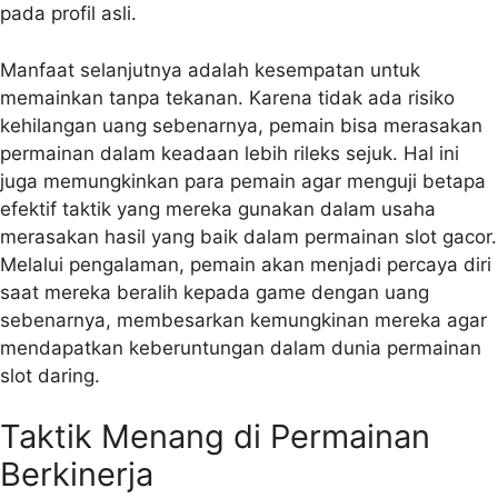
pada profil asli.
Manfaat selanjutnya adalah kesempatan untuk
memainkan tanpa tekanan. Karena tidak ada risiko
kehilangan uang sebenarnya, pemain bisa merasakan
permainan dalam keadaan lebih rileks sejuk. Hal ini
juga memungkinkan para pemain agar menguji betapa
efektif taktik yang mereka gunakan dalam usaha
merasakan hasil yang baik dalam permainan slot gacor.
Melalui pengalaman, pemain akan menjadi percaya diri
saat mereka beralih kepada game dengan uang
sebenarnya, membesarkan kemungkinan mereka agar
mendapatkan keberuntungan dalam dunia permainan
slot daring.
Taktik Menang di Permainan
Berkinerja