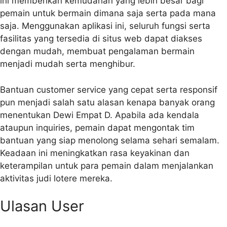
ini memberikan kemudahan yang lebih besar bagi
pemain untuk bermain dimana saja serta pada mana
saja. Menggunakan aplikasi ini, seluruh fungsi serta
fasilitas yang tersedia di situs web dapat diakses
dengan mudah, membuat pengalaman bermain
menjadi mudah serta menghibur.
Bantuan customer service yang cepat serta responsif
pun menjadi salah satu alasan kenapa banyak orang
menentukan Dewi Empat D. Apabila ada kendala
ataupun inquiries, pemain dapat mengontak tim
bantuan yang siap menolong selama sehari semalam.
Keadaan ini meningkatkan rasa keyakinan dan
keterampilan untuk para pemain dalam menjalankan
aktivitas judi lotere mereka.
Ulasan User