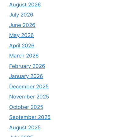
August 2026
July 2026
June 2026
May 2026
April 2026
March 2026
February 2026
January 2026
December 2025
November 2025
October 2025
September 2025
August 2025