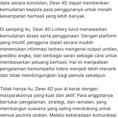
data secara konsisten, Dewi 4D dapat memberikan
kemudahan kepada para penggunanya untuk meraih
kesempatan berhasil yang lebih banyak.
Di samping itu, Dewi 4D Lottery turut menawarkan
kemudahan akses serta penggunaan. Dengan platform
yang intuitif, pengguna dapat secara mudah
menemukan informasi terbaru mengenai output undian,
prediksi angka, dan berbagai saran sebagai cara untuk
membesarkan peluang berhasil. Hal ini menjadikan
pengalaman berkompetisi lotere menjadi lebih menarik
dan tidak membingungkan bagi pemula sekalipun.
Tidak hanya itu, Dewi 4D pun di kenal dengan
masyarakatnya yang kuat dan aktif. Para anggotanya
bertukar pengalaman, strategi, dan ramalan, yang
membangun suasana yang saling mendukung untuk
semua pecinta undian. Melalui keberadaan komunikasi