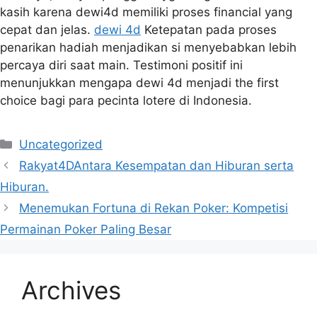
kasih karena dewi4d memiliki proses financial yang
cepat dan jelas.
dewi 4d
Ketepatan pada proses
penarikan hadiah menjadikan si menyebabkan lebih
percaya diri saat main. Testimoni positif ini
menunjukkan mengapa dewi 4d menjadi the first
choice bagi para pecinta lotere di Indonesia.
Categories
Uncategorized
Rakyat4DAntara Kesempatan dan Hiburan serta
Hiburan.
Menemukan Fortuna di Rekan Poker: Kompetisi
Permainan Poker Paling Besar
Archives