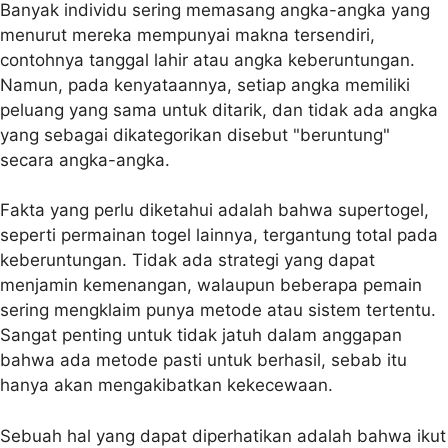
Banyak individu sering memasang angka-angka yang
menurut mereka mempunyai makna tersendiri,
contohnya tanggal lahir atau angka keberuntungan.
Namun, pada kenyataannya, setiap angka memiliki
peluang yang sama untuk ditarik, dan tidak ada angka
yang sebagai dikategorikan disebut "beruntung"
secara angka-angka.
Fakta yang perlu diketahui adalah bahwa supertogel,
seperti permainan togel lainnya, tergantung total pada
keberuntungan. Tidak ada strategi yang dapat
menjamin kemenangan, walaupun beberapa pemain
sering mengklaim punya metode atau sistem tertentu.
Sangat penting untuk tidak jatuh dalam anggapan
bahwa ada metode pasti untuk berhasil, sebab itu
hanya akan mengakibatkan kekecewaan.
Sebuah hal yang dapat diperhatikan adalah bahwa ikut