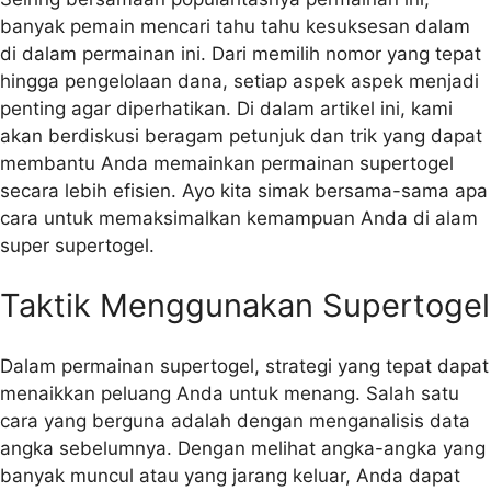
banyak pemain mencari tahu tahu kesuksesan dalam
di dalam permainan ini. Dari memilih nomor yang tepat
hingga pengelolaan dana, setiap aspek aspek menjadi
penting agar diperhatikan. Di dalam artikel ini, kami
akan berdiskusi beragam petunjuk dan trik yang dapat
membantu Anda memainkan permainan supertogel
secara lebih efisien. Ayo kita simak bersama-sama apa
cara untuk memaksimalkan kemampuan Anda di alam
super supertogel.
Taktik Menggunakan Supertogel
Dalam permainan supertogel, strategi yang tepat dapat
menaikkan peluang Anda untuk menang. Salah satu
cara yang berguna adalah dengan menganalisis data
angka sebelumnya. Dengan melihat angka-angka yang
banyak muncul atau yang jarang keluar, Anda dapat