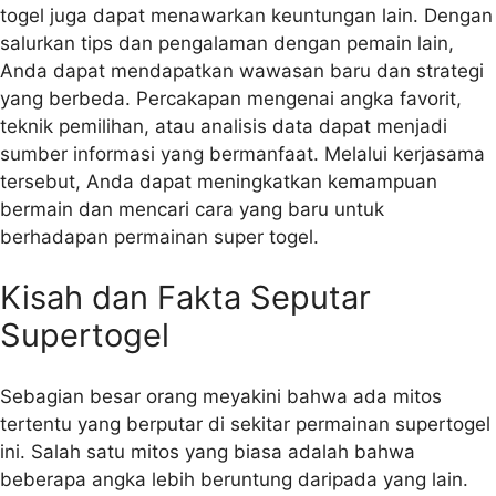
togel juga dapat menawarkan keuntungan lain. Dengan
salurkan tips dan pengalaman dengan pemain lain,
Anda dapat mendapatkan wawasan baru dan strategi
yang berbeda. Percakapan mengenai angka favorit,
teknik pemilihan, atau analisis data dapat menjadi
sumber informasi yang bermanfaat. Melalui kerjasama
tersebut, Anda dapat meningkatkan kemampuan
bermain dan mencari cara yang baru untuk
berhadapan permainan super togel.
Kisah dan Fakta Seputar
Supertogel
Sebagian besar orang meyakini bahwa ada mitos
tertentu yang berputar di sekitar permainan supertogel
ini. Salah satu mitos yang biasa adalah bahwa
beberapa angka lebih beruntung daripada yang lain.