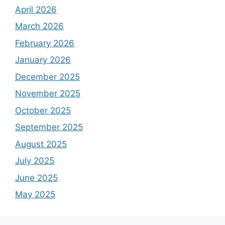
April 2026
March 2026
February 2026
January 2026
December 2025
November 2025
October 2025
September 2025
August 2025
July 2025
June 2025
May 2025