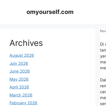
Skip
to
omyourself.com
content
Nov
Archives
Di
ta
August 2026
ya
me
July 2026
me
June 2026
May 2026
Dal
ren
April 2026
ca
March 2026
me
February 2026
se