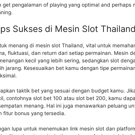
n get pengalaman of playing yang optimal and perhaps m
nning.
ips Sukses di Mesin Slot Thailan
tuk menang di mesin slot Thailand, vital untuk memaha
ma, fluktuasi, dan return dari setiap permainan. Mesin
menangan kecil yang lebih sering, sedangkan slot denga
bih jarang. Kesesuaikan bet kamu dengan tipe permaina
ksimal.
rapkan taktik bet yang sesuai dengan budget kamu. Jik
cil, contohnya slot bet 100 atau slot bet 200, kamu 
sempatan menang. Hal ini juga menawarkan peluang unt
 fitur bonus yang tersedia.
ngan lupa untuk menemukan link mesin slot dan platform