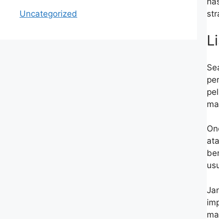
has
Uncategorized
st
L
Se
pe
pe
man
One
ata
be
usu
Jan
imp
mak