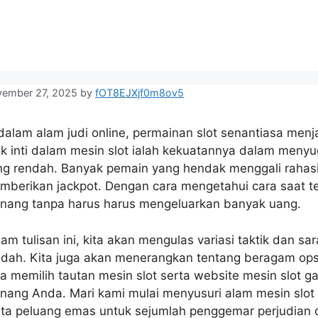
ember 27, 2025
by
fOT8EJXjf0m8ov5
 dalam alam judi online, permainan slot senantiasa men
rik inti dalam mesin slot ialah kekuatannya dalam me
ng rendah. Banyak pemain yang hendak menggali rahasia 
mberikan jackpot. Dengan cara mengetahui cara saat t
nang tanpa harus harus mengeluarkan banyak uang.
am tulisan ini, kita akan mengulas variasi taktik dan 
dah. Kita juga akan menerangkan tentang beragam opsi ta
ra memilih tautan mesin slot serta website mesin slot
nang Anda. Mari kami mulai menyusuri alam mesin slot
rta peluang emas untuk sejumlah penggemar perjudian d