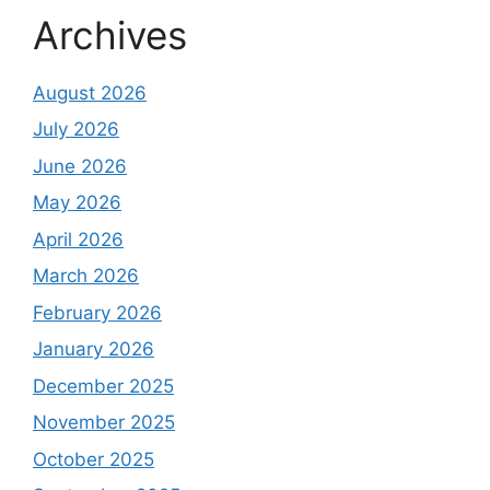
Archives
August 2026
July 2026
June 2026
May 2026
April 2026
March 2026
February 2026
January 2026
December 2025
November 2025
October 2025