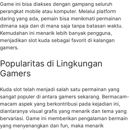
Game ini bisa diakses dengan gampang seluruh
perangkat mobile atau komputer. Melalui platform
daring yang ada, pemain bisa menikmati permainan
dimana saja dan di mana saja tanpa batasan waktu.
Kemudahan ini menarik lebih banyak pengguna,
menjadikan slot kuda sebagai favorit di kalangan
gamers.
Popularitas di Lingkungan
Gamers
Kuda slot telah menjadi salah satu permainan yang
sangat populer di antara gamers sekarang. Bermacam-
macam aspek yang berkontribusi pada kejadian ini,
diantaranya visual grafis yang menarik dan tema yang
bervariasi. Game ini memberikan pengalaman bermain
yang menyenangkan dan fun, maka menarik