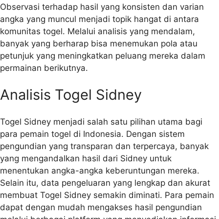
Observasi terhadap hasil yang konsisten dan varian
angka yang muncul menjadi topik hangat di antara
komunitas togel. Melalui analisis yang mendalam,
banyak yang berharap bisa menemukan pola atau
petunjuk yang meningkatkan peluang mereka dalam
permainan berikutnya.
Analisis Togel Sidney
Togel Sidney menjadi salah satu pilihan utama bagi
para pemain togel di Indonesia. Dengan sistem
pengundian yang transparan dan terpercaya, banyak
yang mengandalkan hasil dari Sidney untuk
menentukan angka-angka keberuntungan mereka.
Selain itu, data pengeluaran yang lengkap dan akurat
membuat Togel Sidney semakin diminati. Para pemain
dapat dengan mudah mengakses hasil pengundian