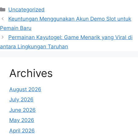
Categories
Uncategorized
Keuntungan Menggunakan Akun Demo Slot untuk
Pemain Baru
Permainan Kayutogel: Game Menarik yang Viral di
antara Lingkungan Taruhan
Archives
August 2026
July 2026
June 2026
May 2026
April 2026