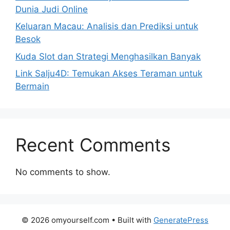
Dunia Judi Online
Keluaran Macau: Analisis dan Prediksi untuk
Besok
Kuda Slot dan Strategi Menghasilkan Banyak
Link Salju4D: Temukan Akses Teraman untuk
Bermain
Recent Comments
No comments to show.
© 2026 omyourself.com
• Built with
GeneratePress