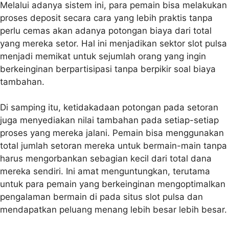
Melalui adanya sistem ini, para pemain bisa melakukan
proses deposit secara cara yang lebih praktis tanpa
perlu cemas akan adanya potongan biaya dari total
yang mereka setor. Hal ini menjadikan sektor slot pulsa
menjadi memikat untuk sejumlah orang yang ingin
berkeinginan berpartisipasi tanpa berpikir soal biaya
tambahan.
Di samping itu, ketidakadaan potongan pada setoran
juga menyediakan nilai tambahan pada setiap-setiap
proses yang mereka jalani. Pemain bisa menggunakan
total jumlah setoran mereka untuk bermain-main tanpa
harus mengorbankan sebagian kecil dari total dana
mereka sendiri. Ini amat menguntungkan, terutama
untuk para pemain yang berkeinginan mengoptimalkan
pengalaman bermain di pada situs slot pulsa dan
mendapatkan peluang menang lebih besar lebih besar.