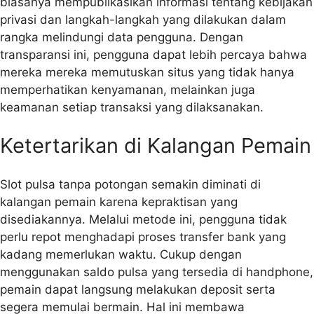
biasanya mempublikasikan informasi tentang kebijakan
privasi dan langkah-langkah yang dilakukan dalam
rangka melindungi data pengguna. Dengan
transparansi ini, pengguna dapat lebih percaya bahwa
mereka mereka memutuskan situs yang tidak hanya
memperhatikan kenyamanan, melainkan juga
keamanan setiap transaksi yang dilaksanakan.
Ketertarikan di Kalangan Pemain
Slot pulsa tanpa potongan semakin diminati di
kalangan pemain karena kepraktisan yang
disediakannya. Melalui metode ini, pengguna tidak
perlu repot menghadapi proses transfer bank yang
kadang memerlukan waktu. Cukup dengan
menggunakan saldo pulsa yang tersedia di handphone,
pemain dapat langsung melakukan deposit serta
segera memulai bermain. Hal ini membawa