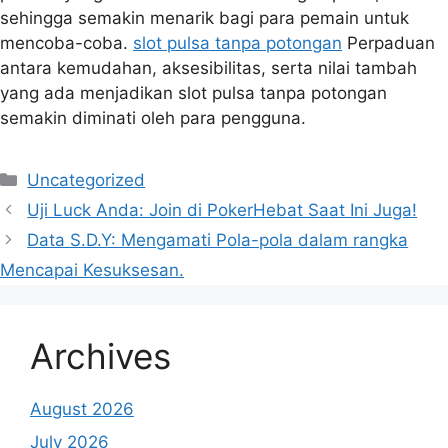
sehingga semakin menarik bagi para pemain untuk
mencoba-coba.
slot pulsa tanpa potongan
Perpaduan
antara kemudahan, aksesibilitas, serta nilai tambah
yang ada menjadikan slot pulsa tanpa potongan
semakin diminati oleh para pengguna.
Categories
Uncategorized
Uji Luck Anda: Join di PokerHebat Saat Ini Juga!
Data S.D.Y: Mengamati Pola-pola dalam rangka
Mencapai Kesuksesan.
Archives
August 2026
July 2026