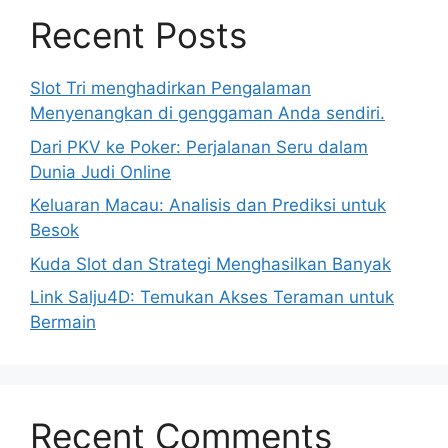
Recent Posts
Slot Tri menghadirkan Pengalaman
Menyenangkan di genggaman Anda sendiri.
Dari PKV ke Poker: Perjalanan Seru dalam
Dunia Judi Online
Keluaran Macau: Analisis dan Prediksi untuk
Besok
Kuda Slot dan Strategi Menghasilkan Banyak
Link Salju4D: Temukan Akses Teraman untuk
Bermain
Recent Comments