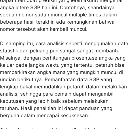
dapat membuat prediksi yang lebih akurat mengenai
angka lotere SGP hari ini. Contohnya, seandainya
sebuah nomor sudah muncul multiple times dalam
beberapa hasil terakhir, ada kemungkinan bahwa
nomor tersebut akan kembali muncul.
Di samping itu, cara analisis seperti menggunakan data
statistik dan peluang pun sangat sangat membantu.
Misalnya, dengan perhitungan prosentase angka yang
keluar pada jangka waktu yang tertentu, petaruh bisa
memperkirakan angka mana yang mungkin muncul di
undian berikutnya. Pemanfaatan data SGP yang
lengkap bakal memudahkan petaruh dalam melakukan
analisis, sehingga para pemain dapat mengambil
keputusan yang lebih baik sebelum melakukan
taruhan. Hasil penelitian ini dapat panduan yang
berguna dalam mencapai kesuksesan.