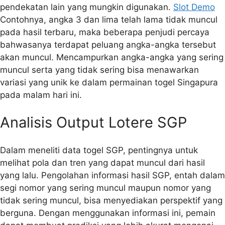
pendekatan lain yang mungkin digunakan.
Slot Demo
Contohnya, angka 3 dan lima telah lama tidak muncul
pada hasil terbaru, maka beberapa penjudi percaya
bahwasanya terdapat peluang angka-angka tersebut
akan muncul. Mencampurkan angka-angka yang sering
muncul serta yang tidak sering bisa menawarkan
variasi yang unik ke dalam permainan togel Singapura
pada malam hari ini.
Analisis Output Lotere SGP
Dalam meneliti data togel SGP, pentingnya untuk
melihat pola dan tren yang dapat muncul dari hasil
yang lalu. Pengolahan informasi hasil SGP, entah dalam
segi nomor yang sering muncul maupun nomor yang
tidak sering muncul, bisa menyediakan perspektif yang
berguna. Dengan menggunakan informasi ini, pemain