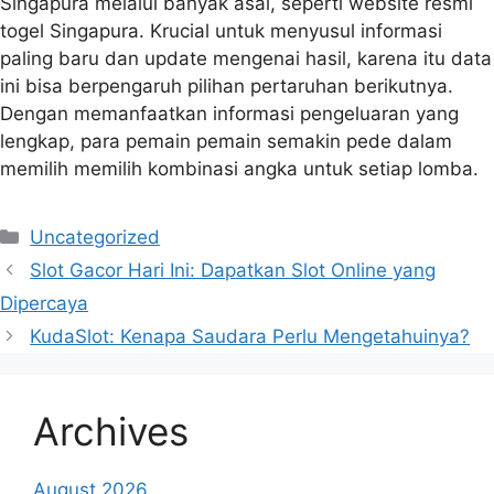
Singapura melalui banyak asal, seperti website resmi
togel Singapura. Krucial untuk menyusul informasi
paling baru dan update mengenai hasil, karena itu data
ini bisa berpengaruh pilihan pertaruhan berikutnya.
Dengan memanfaatkan informasi pengeluaran yang
lengkap, para pemain pemain semakin pede dalam
memilih memilih kombinasi angka untuk setiap lomba.
Categories
Uncategorized
Slot Gacor Hari Ini: Dapatkan Slot Online yang
Dipercaya
KudaSlot: Kenapa Saudara Perlu Mengetahuinya?
Archives
August 2026