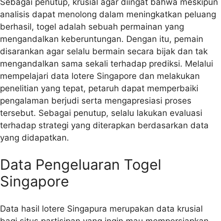
Sebagai penutup, krusial agar diingat bahwa meskipun
analisis dapat menolong dalam meningkatkan peluang
berhasil, togel adalah sebuah permainan yang
mengandalkan keberuntungan. Dengan itu, pemain
disarankan agar selalu bermain secara bijak dan tak
mengandalkan sama sekali terhadap prediksi. Melalui
mempelajari data lotere Singapore dan melakukan
penelitian yang tepat, petaruh dapat memperbaiki
pengalaman berjudi serta mengapresiasi proses
tersebut. Sebagai penutup, selalu lakukan evaluasi
terhadap strategi yang diterapkan berdasarkan data
yang didapatkan.
Data Pengeluaran Togel
Singapore
Data hasil lotere Singapura merupakan data krusial
bagi situs partisipan yang ingin mau mempersiapkan