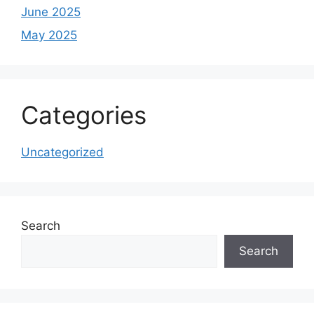
June 2025
May 2025
Categories
Uncategorized
Search
Search