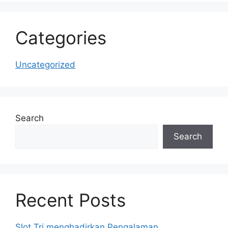
Categories
Uncategorized
Search
Search
Recent Posts
Slot Tri menghadirkan Pengalaman