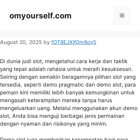
Skip
to
omyourself.com
Menu
content
August 20, 2025
by
fOT8EJXjf0m8ov5
Di dunia judi slot, mengetahui cara kerja dan taktik
yang tepat adalah rahasia untuk meraih kesuksesan.
Seiring dengan semakin beragamnya pilihan slot yang
tersedia, seperti demo pragmatic dan demo slot, para
pemain kini memiliki lebih banyak kemungkinan untuk
mengasah keterampilan mereka tanpa harus
mengeluarkan uang. Melalui menggunakan akun demo
slot, Anda bisa menguji berbagai jenis permainan
dengan nyaman dan risikonya yang minim.
Demo slot juga memberikan kesempatan bagi para