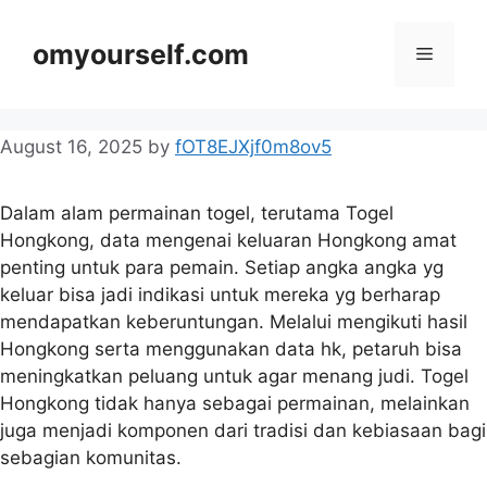
Skip
to
omyourself.com
Menu
content
August 16, 2025
by
fOT8EJXjf0m8ov5
Dalam alam permainan togel, terutama Togel
Hongkong, data mengenai keluaran Hongkong amat
penting untuk para pemain. Setiap angka angka yg
keluar bisa jadi indikasi untuk mereka yg berharap
mendapatkan keberuntungan. Melalui mengikuti hasil
Hongkong serta menggunakan data hk, petaruh bisa
meningkatkan peluang untuk agar menang judi. Togel
Hongkong tidak hanya sebagai permainan, melainkan
juga menjadi komponen dari tradisi dan kebiasaan bagi
sebagian komunitas.