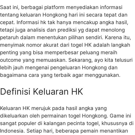
Saat ini, berbagai platform menyediakan informasi
tentang keluaran Hongkong hari ini secara tepat dan
cepat. Informasi hk tak hanya mencakup angka hasil,
tetapi juga analisis dan prediksi yg dapat menolong
petaruh dalam menentukan pilihan sendiri. Karena itu,
menyimak nomor akurat dari togel HK adalah langkah
penting yang bisa memperbesar peluang meraih
outcome yang memuaskan. Sekarang, ayo kita telusuri
lebih jauh mengenai pengeluaran Hongkong dan
bagaimana cara yang terbaik agar menggunakan.
Definisi Keluaran HK
Keluaran HK merujuk pada hasil angka yang
dikeluarkan oleh permainan togel Hongkong. Game ini
sangat populer di kalangan pecinta togel, khususnya di
Indonesia. Setiap hari, beberapa pemain menantikan