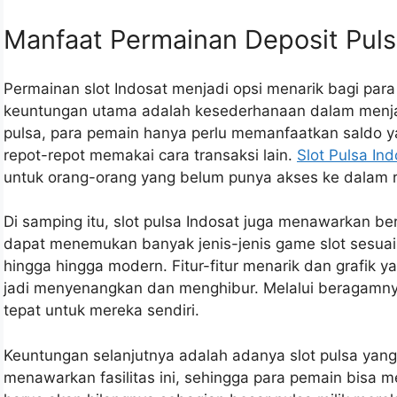
Manfaat Permainan Deposit Puls
Permainan slot Indosat menjadi opsi menarik bagi par
keuntungan utama adalah kesederhanaan dalam menjal
pulsa, para pemain hanya perlu memanfaatkan saldo y
repot-repot memakai cara transaksi lain.
Slot Pulsa Ind
untuk orang-orang yang belum punya akses ke dalam re
Di samping itu, slot pulsa Indosat juga menawarkan b
dapat menemukan banyak jenis-jenis game slot sesuai 
hingga hingga modern. Fitur-fitur menarik dan grafik
jadi menyenangkan dan menghibur. Melalui beragamnya
tepat untuk mereka sendiri.
Keuntungan selanjutnya adalah adanya slot pulsa yang
menawarkan fasilitas ini, sehingga para pemain bisa 