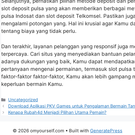
Selanjutnya, perhatikan pilihan metode deposit dan p
slot deposit pulsa yang akan memberikan berbagai me
pulsa Indosat dan slot deposit Telkomsel. Pastikan jug
mengalami potongan yang. Hal ini krusial agar Kamu 
tentang biaya yang tidak perlu.
Dan terakhir, layanan pelanggan yang responsif juga m
terpercaya. Cari situs yang menyediakan bantuan pe
adanya dukungan yang baik, Kamu dapat mendapatkan
pertanyaan mengenai permainan, termasuk slot puls
faktor-faktor faktor-faktor, Kamu akan lebih gampang
keperluan bermain Kamu.
Categories
Uncategorized
Download Aplikasi PKV Games untuk Pengalaman Bermain Tan
Kenapa Rubah4d Menjadi Pilihan Utama Pemain?
© 2026 omyourself.com
• Built with
GeneratePress