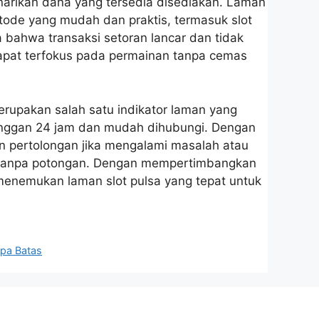
enarikan dana yang tersedia disediakan. Laman
tode yang mudah dan praktis, termasuk slot
a bahwa transaksi setoran lancar dan tidak
dapat terfokus pada permainan tanpa cemas
erupakan salah satu indikator laman yang
langgan 24 jam dan mudah dihubungi. Dengan
 pertolongan jika mengalami masalah atau
a tanpa potongan. Dengan mempertimbangkan
 menemukan laman slot pulsa yang tepat untuk
pa Batas