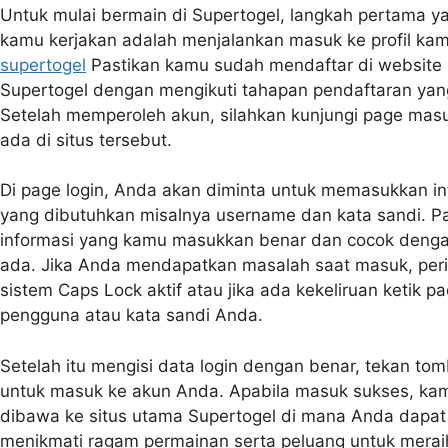
Untuk mulai bermain di Supertogel, langkah pertama ya
kamu kerjakan adalah menjalankan masuk ke profil kam
supertogel
Pastikan kamu sudah mendaftar di website 
Supertogel dengan mengikuti tahapan pendaftaran yan
Setelah memperoleh akun, silahkan kunjungi page mas
ada di situs tersebut.
Di page login, Anda akan diminta untuk memasukkan in
yang dibutuhkan misalnya username dan kata sandi. P
informasi yang kamu masukkan benar dan cocok deng
ada. Jika Anda mendapatkan masalah saat masuk, perik
sistem Caps Lock aktif atau jika ada kekeliruan ketik 
pengguna atau kata sandi Anda.
Setelah itu mengisi data login dengan benar, tekan tom
untuk masuk ke akun Anda. Apabila masuk sukses, ka
dibawa ke situs utama Supertogel di mana Anda dapat
menikmati ragam permainan serta peluang untuk merai