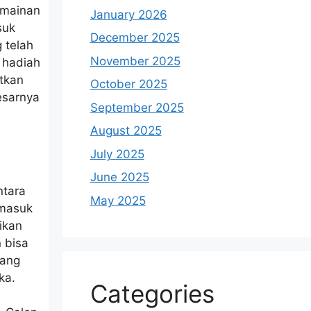
rmainan
January 2026
suk
December 2025
 telah
November 2025
 hadiah
atkan
October 2025
esarnya
September 2025
August 2025
July 2025
June 2025
ntara
May 2025
 masuk
ikan
 bisa
yang
ka.
Categories