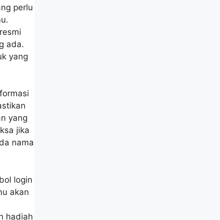
ng perlu
u.
resmi
g ada.
uk yang
formasi
astikan
an yang
sa jika
pada nama
bol login
mu akan
h hadiah