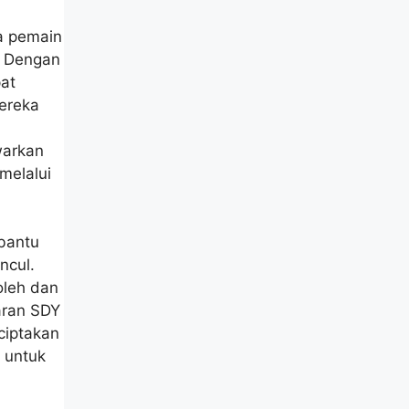
ra pemain
. Dengan
pat
ereka
warkan
melalui
mbantu
ncul.
oleh dan
aran SDY
ciptakan
 untuk