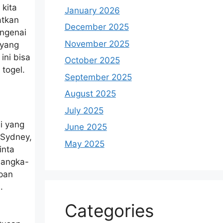
kita
January 2026
atkan
December 2025
engenai
November 2025
 yang
ini bisa
October 2025
togel.
September 2025
August 2025
July 2025
i yang
June 2025
 Sydney,
May 2025
inta
 angka-
apan
.
Categories