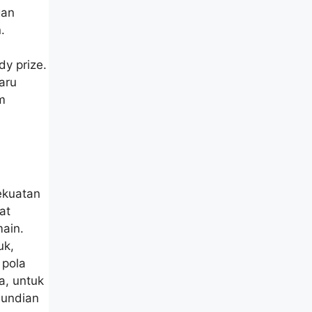
gan
.
y prize.
aru
m
ekuatan
at
main.
uk,
 pola
a, untuk
 undian