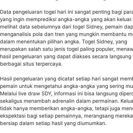
Data pengeluaran togel hari ini sangat penting bagi pa
yang ingin memprediksi angka-angka yang akan keluar
melihat data sebelumnya dari togel Sidney, pemain da
menganalisis pola dan tren yang mungkin membantu m
dalam menentukan pilihan angka. Togel Sidney, yang
merupakan salah satu jenis togel paling populer, mena
hasil pengeluaran yang dapat diakses secara langsung 
berbagai situs terpercaya.
Hasil pengeluaran yang dicatat setiap hari sangat me
pemain untuk mengetahui angka-angka yang sering mu
Melalui live draw SDY, informasi ini bisa langsung diper
sekaligus menambah adrenalin dalam permainan. Kelu
tidak hanya memberikan angka-angka, tetapi juga men
ekspektasi bagi setiap pemainnya, merangsang mereka
bersiap dalam setiap hasil yang diumumkan.