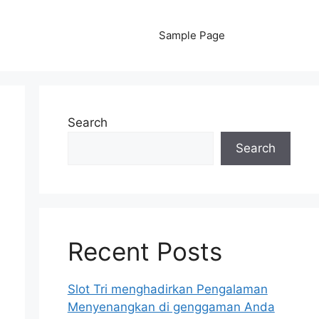
Sample Page
Search
Search
Recent Posts
Slot Tri menghadirkan Pengalaman
Menyenangkan di genggaman Anda