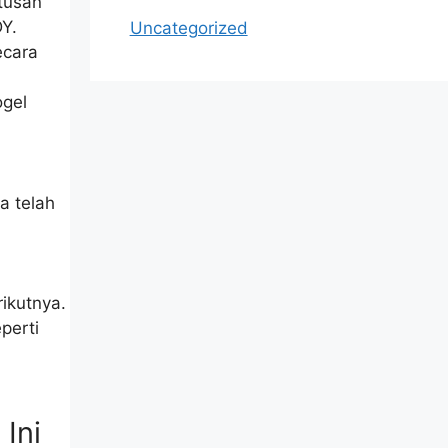
tusan
DY.
Uncategorized
ecara
ogel
a telah
i
ikutnya.
perti
Ini