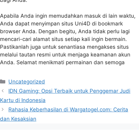
bagi Anda.
Apabila Anda ingin memudahkan masuk di lain waktu,
Anda dapat menyimpan situs Uni4D di bookmark
browser Anda. Dengan begitu, Anda tidak perlu lagi
mencari-cari alamat situs setiap kali ingin bermain.
Pastikanlah juga untuk senantiasa mengakses situs
melalui tautan resmi untuk menjaga keamanan akun
Anda. Selamat menikmati permainan dan semoga
Categories
Uncategorized
IDN Gaming: Opsi Terbaik untuk Penggemar Judi
Kartu di Indonesia
Rahasia Keberhasilan di Wargatogel.com: Cerita
dan Kesaksian