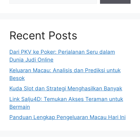
Recent Posts
Dari PKV ke Poker: Perjalanan Seru dalam
Dunia Judi Online
Keluaran Macau: Analisis dan Prediksi untuk
Besok
Kuda Slot dan Strategi Menghasilkan Banyak
Link Salju4D: Temukan Akses Teraman untuk
Bermain
Panduan Lengkap Pengeluaran Macau Hari Ini