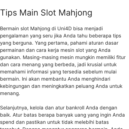
Tips Main Slot Mahjong
Bermain slot Mahjong di Uni4D bisa menjadi
pengalaman yang seru jika Anda tahu beberapa tips
yang berguna. Yang pertama, pahami aturan dasar
permainan dan cara kerja mesin slot yang Anda
gunakan. Masing-masing mesin mungkin memiliki fitur
dan cara menang yang berbeda, jadi krusial untuk
memahami informasi yang tersedia sebelum mulai
bermain. Ini akan membantu Anda menghindari
kebingungan dan meningkatkan peluang Anda untuk
menang.
Selanjutnya, kelola dan atur bankroll Anda dengan
baik. Atur batas berapa banyak uang yang ingin Anda
spend dan pastikan untuk tidak melebihi batas