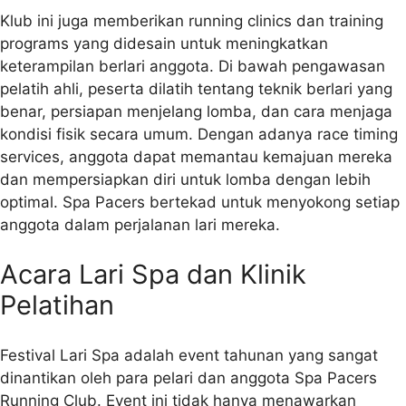
Klub ini juga memberikan running clinics dan training
programs yang didesain untuk meningkatkan
keterampilan berlari anggota. Di bawah pengawasan
pelatih ahli, peserta dilatih tentang teknik berlari yang
benar, persiapan menjelang lomba, dan cara menjaga
kondisi fisik secara umum. Dengan adanya race timing
services, anggota dapat memantau kemajuan mereka
dan mempersiapkan diri untuk lomba dengan lebih
optimal. Spa Pacers bertekad untuk menyokong setiap
anggota dalam perjalanan lari mereka.
Acara Lari Spa dan Klinik
Pelatihan
Festival Lari Spa adalah event tahunan yang sangat
dinantikan oleh para pelari dan anggota Spa Pacers
Running Club. Event ini tidak hanya menawarkan