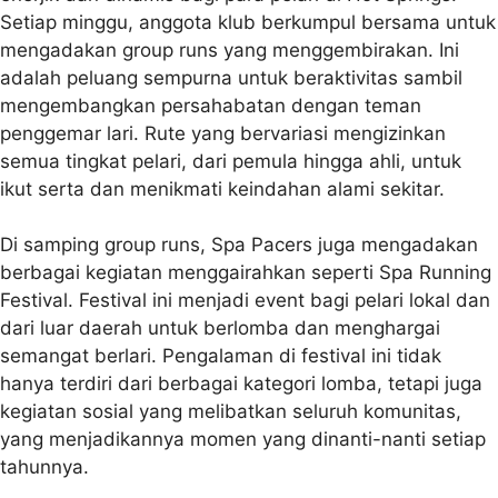
Setiap minggu, anggota klub berkumpul bersama untuk
mengadakan group runs yang menggembirakan. Ini
adalah peluang sempurna untuk beraktivitas sambil
mengembangkan persahabatan dengan teman
penggemar lari. Rute yang bervariasi mengizinkan
semua tingkat pelari, dari pemula hingga ahli, untuk
ikut serta dan menikmati keindahan alami sekitar.
Di samping group runs, Spa Pacers juga mengadakan
berbagai kegiatan menggairahkan seperti Spa Running
Festival. Festival ini menjadi event bagi pelari lokal dan
dari luar daerah untuk berlomba dan menghargai
semangat berlari. Pengalaman di festival ini tidak
hanya terdiri dari berbagai kategori lomba, tetapi juga
kegiatan sosial yang melibatkan seluruh komunitas,
yang menjadikannya momen yang dinanti-nanti setiap
tahunnya.