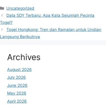
Categories
Uncategorized
Data SDY Terbaru: Apa Kata Sejumlah Pecinta
Togel?
Togel Hongkong: Tren dan Ramalan untuk Undian
Langsung Berikutnya
Archives
August 2026
July 2026
June 2026
May 2026
April 2026