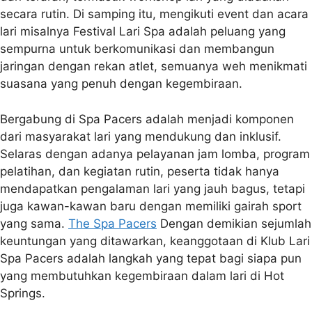
secara rutin. Di samping itu, mengikuti event dan acara
lari misalnya Festival Lari Spa adalah peluang yang
sempurna untuk berkomunikasi dan membangun
jaringan dengan rekan atlet, semuanya weh menikmati
suasana yang penuh dengan kegembiraan.
Bergabung di Spa Pacers adalah menjadi komponen
dari masyarakat lari yang mendukung dan inklusif.
Selaras dengan adanya pelayanan jam lomba, program
pelatihan, dan kegiatan rutin, peserta tidak hanya
mendapatkan pengalaman lari yang jauh bagus, tetapi
juga kawan-kawan baru dengan memiliki gairah sport
yang sama.
The Spa Pacers
Dengan demikian sejumlah
keuntungan yang ditawarkan, keanggotaan di Klub Lari
Spa Pacers adalah langkah yang tepat bagi siapa pun
yang membutuhkan kegembiraan dalam lari di Hot
Springs.