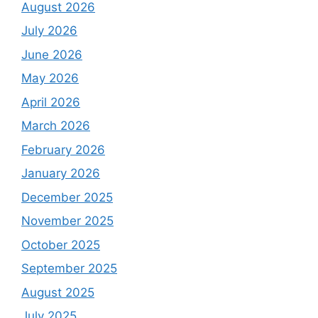
August 2026
July 2026
June 2026
May 2026
April 2026
March 2026
February 2026
January 2026
December 2025
November 2025
October 2025
September 2025
August 2025
July 2025