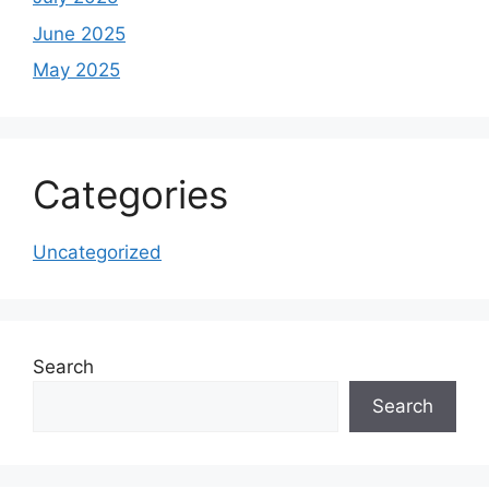
June 2025
May 2025
Categories
Uncategorized
Search
Search