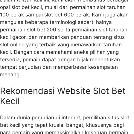
opsi slot bet kecil, mulai dari permainan slot taruhan
100 perak sampai slot bet 600 perak. Kami juga akan
mengulas beberapa terminologi seperti halnya
permainan slot bet 200 serta permainan slot taruhan
kecil gacor, dan memberikan panduan tentang situs
slot online yang terbaik yang menawarkan taruhan
kecil. Dengan cara memahami aneka pilihan yang
tersedia, pemain dapat dengan bijak menentukan
tempat perjudian dan memperbesar kesempatan
menang.
Rekomendasi Website Slot Bet
Kecil
Dalam dunia perjudian di internet, pemilihan situs slot
bet kecil yang tepat krusial banget, khususnya bagi
para pemain yang memaksimalkan keseruan bermain