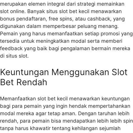
merupakan elemen integral dari strategi memainkan
slot online. Banyak situs slot bet kecil menawarkan
bonus pendaftaran, free spins, atau cashback, yang
digunakan dalam memperbesar peluang menang.
Pemain yang harus memanfaatkan setiap promosi yang
tersedia untuk meningkatkan modal serta memberi
feedback yang baik bagi pengalaman bermain mereka
di situs slot.
Keuntungan Menggunakan Slot
Bet Rendah
Memanfaatkan slot bet kecil menawarkan keuntungan
bagi para pemain yang ingin hendak mempertahankan
modal mereka agar tetap aman. Dengan taruhan lebih
rendah, para pemain bisa mendapatkan lebih lebih spin
tanpa harus khawatir tentang kehilangan sejumlah