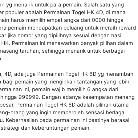
n yg menarik untuk para pemain. Salah satu yang
er populer adalah Permainan Togel HK 4D, di mana
main harus memilih empat angka dari 0000 hingga
ara pemain mendapatkan peluang untuk meraih reward
ar jika nomor yang dipilihnya sesuai dengan hasil
 HK. Permainan ini menawarkan banyak pilihan dalam
masang taruhan, sehingga menarik untuk berbagai
n.
tu, 4D, ada juga Permainan Togel HK 6D yg menambah
 bagi pemain yang menginkan tantangan yang lebih.
rmainan ini, pemain wajib memilih 6 angka dari
hingga 999999. Dengan adanya kesempatan menang
 besar, Permainan Togel HK 6D adalah pilihan utama
ang-orang yang ingin memperoleh sensasi berlaga
u. Keberhasilan pada permainan ini pastinya berasal
i strategi dan keberuntungan pemain.