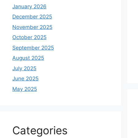
January 2026
December 2025
November 2025
October 2025
September 2025
August 2025
July 2025
June 2025
May 2025
Categories