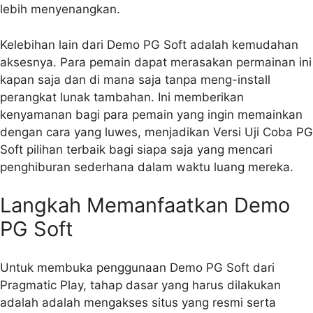
lebih menyenangkan.
Kelebihan lain dari Demo PG Soft adalah kemudahan
aksesnya. Para pemain dapat merasakan permainan ini
kapan saja dan di mana saja tanpa meng-install
perangkat lunak tambahan. Ini memberikan
kenyamanan bagi para pemain yang ingin memainkan
dengan cara yang luwes, menjadikan Versi Uji Coba PG
Soft pilihan terbaik bagi siapa saja yang mencari
penghiburan sederhana dalam waktu luang mereka.
Langkah Memanfaatkan Demo
PG Soft
Untuk membuka penggunaan Demo PG Soft dari
Pragmatic Play, tahap dasar yang harus dilakukan
adalah adalah mengakses situs yang resmi serta