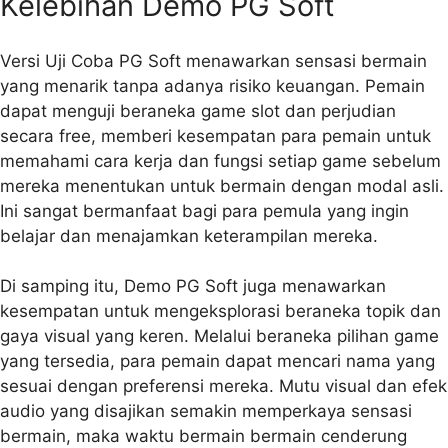
Kelebihan Demo PG Soft
Versi Uji Coba PG Soft menawarkan sensasi bermain
yang menarik tanpa adanya risiko keuangan. Pemain
dapat menguji beraneka game slot dan perjudian
secara free, memberi kesempatan para pemain untuk
memahami cara kerja dan fungsi setiap game sebelum
mereka menentukan untuk bermain dengan modal asli.
Ini sangat bermanfaat bagi para pemula yang ingin
belajar dan menajamkan keterampilan mereka.
Di samping itu, Demo PG Soft juga menawarkan
kesempatan untuk mengeksplorasi beraneka topik dan
gaya visual yang keren. Melalui beraneka pilihan game
yang tersedia, para pemain dapat mencari nama yang
sesuai dengan preferensi mereka. Mutu visual dan efek
audio yang disajikan semakin memperkaya sensasi
bermain, maka waktu bermain bermain cenderung