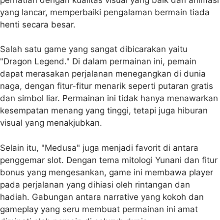
yang lancar, memperbaiki pengalaman bermain tiada
henti secara besar.
Salah satu game yang sangat dibicarakan yaitu
"Dragon Legend." Di dalam permainan ini, pemain
dapat merasakan perjalanan menegangkan di dunia
naga, dengan fitur-fitur menarik seperti putaran gratis
dan simbol liar. Permainan ini tidak hanya menawarkan
kesempatan menang yang tinggi, tetapi juga hiburan
visual yang menakjubkan.
Selain itu, "Medusa" juga menjadi favorit di antara
penggemar slot. Dengan tema mitologi Yunani dan fitur
bonus yang mengesankan, game ini membawa player
pada perjalanan yang dihiasi oleh rintangan dan
hadiah. Gabungan antara narrative yang kokoh dan
gameplay yang seru membuat permainan ini amat