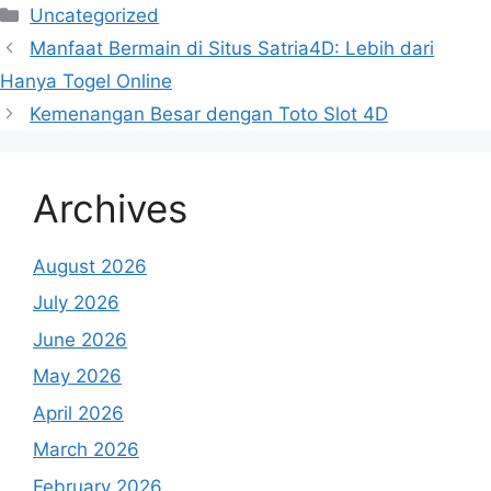
Categories
Uncategorized
Manfaat Bermain di Situs Satria4D: Lebih dari
Hanya Togel Online
Kemenangan Besar dengan Toto Slot 4D
Archives
August 2026
July 2026
June 2026
May 2026
April 2026
March 2026
February 2026