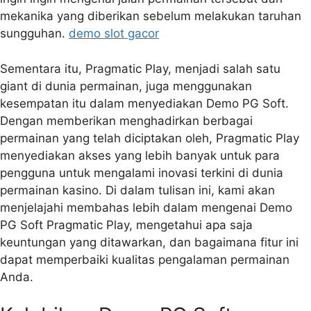
mekanika yang diberikan sebelum melakukan taruhan
sungguhan.
demo slot gacor
Sementara itu, Pragmatic Play, menjadi salah satu
giant di dunia permainan, juga menggunakan
kesempatan itu dalam menyediakan Demo PG Soft.
Dengan memberikan menghadirkan berbagai
permainan yang telah diciptakan oleh, Pragmatic Play
menyediakan akses yang lebih banyak untuk para
pengguna untuk mengalami inovasi terkini di dunia
permainan kasino. Di dalam tulisan ini, kami akan
menjelajahi membahas lebih dalam mengenai Demo
PG Soft Pragmatic Play, mengetahui apa saja
keuntungan yang ditawarkan, dan bagaimana fitur ini
dapat memperbaiki kualitas pengalaman permainan
Anda.