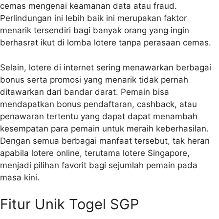
cemas mengenai keamanan data atau fraud.
Perlindungan ini lebih baik ini merupakan faktor
menarik tersendiri bagi banyak orang yang ingin
berhasrat ikut di lomba lotere tanpa perasaan cemas.
Selain, lotere di internet sering menawarkan berbagai
bonus serta promosi yang menarik tidak pernah
ditawarkan dari bandar darat. Pemain bisa
mendapatkan bonus pendaftaran, cashback, atau
penawaran tertentu yang dapat dapat menambah
kesempatan para pemain untuk meraih keberhasilan.
Dengan semua berbagai manfaat tersebut, tak heran
apabila lotere online, terutama lotere Singapore,
menjadi pilihan favorit bagi sejumlah pemain pada
masa kini.
Fitur Unik Togel SGP