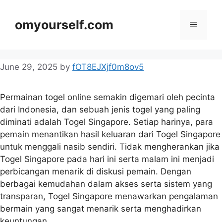
Skip
to
omyourself.com
Menu
content
June 29, 2025
by
fOT8EJXjf0m8ov5
Permainan togel online semakin digemari oleh pecinta
dari Indonesia, dan sebuah jenis togel yang paling
diminati adalah Togel Singapore. Setiap harinya, para
pemain menantikan hasil keluaran dari Togel Singapore
untuk menggali nasib sendiri. Tidak mengherankan jika
Togel Singapore pada hari ini serta malam ini menjadi
perbicangan menarik di diskusi pemain. Dengan
berbagai kemudahan dalam akses serta sistem yang
transparan, Togel Singapore menawarkan pengalaman
bermain yang sangat menarik serta menghadirkan
keuntungan.