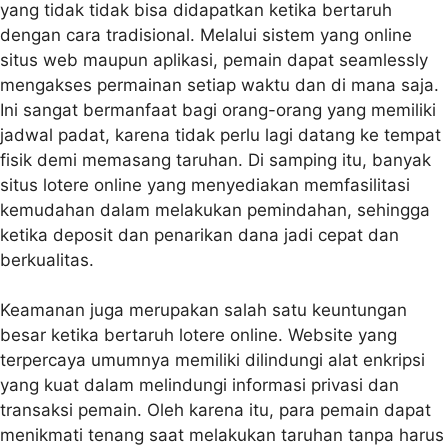
yang tidak tidak bisa didapatkan ketika bertaruh
dengan cara tradisional. Melalui sistem yang online
situs web maupun aplikasi, pemain dapat seamlessly
mengakses permainan setiap waktu dan di mana saja.
Ini sangat bermanfaat bagi orang-orang yang memiliki
jadwal padat, karena tidak perlu lagi datang ke tempat
fisik demi memasang taruhan. Di samping itu, banyak
situs lotere online yang menyediakan memfasilitasi
kemudahan dalam melakukan pemindahan, sehingga
ketika deposit dan penarikan dana jadi cepat dan
berkualitas.
Keamanan juga merupakan salah satu keuntungan
besar ketika bertaruh lotere online. Website yang
terpercaya umumnya memiliki dilindungi alat enkripsi
yang kuat dalam melindungi informasi privasi dan
transaksi pemain. Oleh karena itu, para pemain dapat
menikmati tenang saat melakukan taruhan tanpa harus