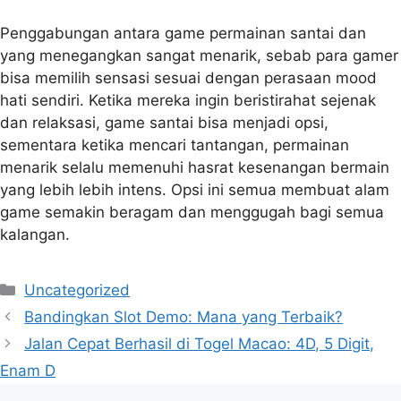
Penggabungan antara game permainan santai dan
yang menegangkan sangat menarik, sebab para gamer
bisa memilih sensasi sesuai dengan perasaan mood
hati sendiri. Ketika mereka ingin beristirahat sejenak
dan relaksasi, game santai bisa menjadi opsi,
sementara ketika mencari tantangan, permainan
menarik selalu memenuhi hasrat kesenangan bermain
yang lebih lebih intens. Opsi ini semua membuat alam
game semakin beragam dan menggugah bagi semua
kalangan.
Categories
Uncategorized
Bandingkan Slot Demo: Mana yang Terbaik?
Jalan Cepat Berhasil di Togel Macao: 4D, 5 Digit,
Enam D