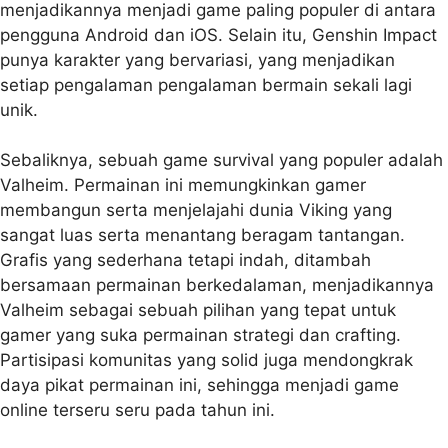
menjadikannya menjadi game paling populer di antara
pengguna Android dan iOS. Selain itu, Genshin Impact
punya karakter yang bervariasi, yang menjadikan
setiap pengalaman pengalaman bermain sekali lagi
unik.
Sebaliknya, sebuah game survival yang populer adalah
Valheim. Permainan ini memungkinkan gamer
membangun serta menjelajahi dunia Viking yang
sangat luas serta menantang beragam tantangan.
Grafis yang sederhana tetapi indah, ditambah
bersamaan permainan berkedalaman, menjadikannya
Valheim sebagai sebuah pilihan yang tepat untuk
gamer yang suka permainan strategi dan crafting.
Partisipasi komunitas yang solid juga mendongkrak
daya pikat permainan ini, sehingga menjadi game
online terseru seru pada tahun ini.