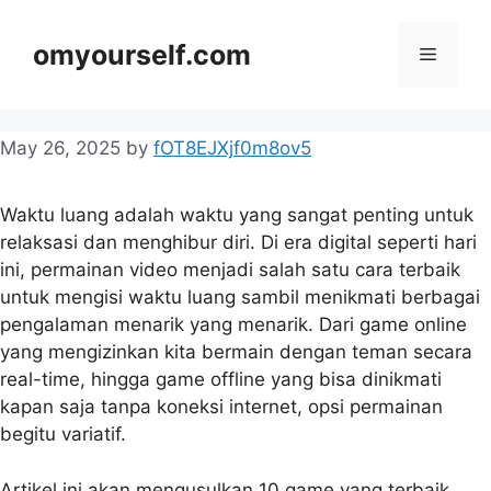
Skip
to
omyourself.com
Menu
content
May 26, 2025
by
fOT8EJXjf0m8ov5
Waktu luang adalah waktu yang sangat penting untuk
relaksasi dan menghibur diri. Di era digital seperti hari
ini, permainan video menjadi salah satu cara terbaik
untuk mengisi waktu luang sambil menikmati berbagai
pengalaman menarik yang menarik. Dari game online
yang mengizinkan kita bermain dengan teman secara
real-time, hingga game offline yang bisa dinikmati
kapan saja tanpa koneksi internet, opsi permainan
begitu variatif.
Artikel ini akan mengusulkan 10 game yang terbaik