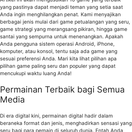
yang pastinya dapat menjadi teman yang setia saat
Anda ingin menghilangkan penat. Kami menyajikan
berbagai jenis mulai dari game petualangan yang seru,
game strategi yang merangsang pikiran, hingga game
santai yang sempurna untuk menenangkan. Apakah
Anda pengguna sistem operasi Android, iPhone,
komputer, atau konsol, tentu saja ada game yang
sesuai preferensi Anda. Mari kita lihat pilihan apa
pilihan game paling seru dan populer yang dapat
mencukupi waktu luang Anda!
Permainan Terbaik bagi Semua
Media
Di era digital kini, permainan digital hadir dalam
beraneka format dan jenis, menghadirkan sensasi yang
seru bagi para pemain di seluruh dunia. Entah Anda