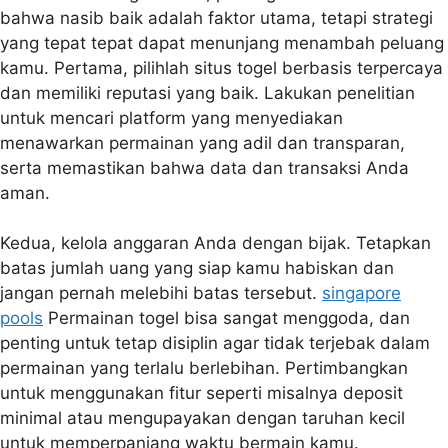
bahwa nasib baik adalah faktor utama, tetapi strategi
yang tepat tepat dapat menunjang menambah peluang
kamu. Pertama, pilihlah situs togel berbasis terpercaya
dan memiliki reputasi yang baik. Lakukan penelitian
untuk mencari platform yang menyediakan
menawarkan permainan yang adil dan transparan,
serta memastikan bahwa data dan transaksi Anda
aman.
Kedua, kelola anggaran Anda dengan bijak. Tetapkan
batas jumlah uang yang siap kamu habiskan dan
jangan pernah melebihi batas tersebut.
singapore
pools
Permainan togel bisa sangat menggoda, dan
penting untuk tetap disiplin agar tidak terjebak dalam
permainan yang terlalu berlebihan. Pertimbangkan
untuk menggunakan fitur seperti misalnya deposit
minimal atau mengupayakan dengan taruhan kecil
untuk memperpanjang waktu bermain kamu.