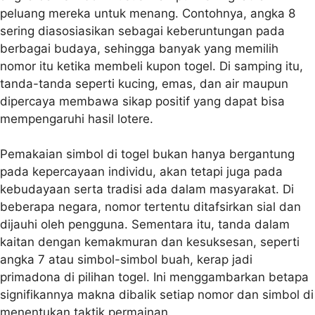
peluang mereka untuk menang. Contohnya, angka 8
sering diasosiasikan sebagai keberuntungan pada
berbagai budaya, sehingga banyak yang memilih
nomor itu ketika membeli kupon togel. Di samping itu,
tanda-tanda seperti kucing, emas, dan air maupun
dipercaya membawa sikap positif yang dapat bisa
mempengaruhi hasil lotere.
Pemakaian simbol di togel bukan hanya bergantung
pada kepercayaan individu, akan tetapi juga pada
kebudayaan serta tradisi ada dalam masyarakat. Di
beberapa negara, nomor tertentu ditafsirkan sial dan
dijauhi oleh pengguna. Sementara itu, tanda dalam
kaitan dengan kemakmuran dan kesuksesan, seperti
angka 7 atau simbol-simbol buah, kerap jadi
primadona di pilihan togel. Ini menggambarkan betapa
signifikannya makna dibalik setiap nomor dan simbol di
menentukan taktik permainan.