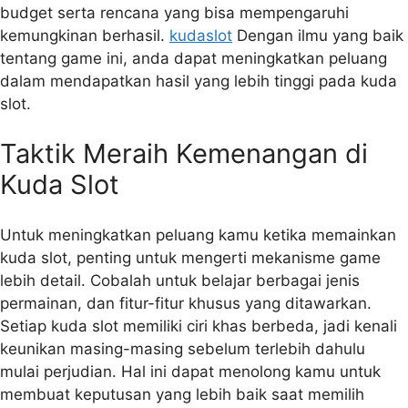
budget serta rencana yang bisa mempengaruhi
kemungkinan berhasil.
kudaslot
Dengan ilmu yang baik
tentang game ini, anda dapat meningkatkan peluang
dalam mendapatkan hasil yang lebih tinggi pada kuda
slot.
Taktik Meraih Kemenangan di
Kuda Slot
Untuk meningkatkan peluang kamu ketika memainkan
kuda slot, penting untuk mengerti mekanisme game
lebih detail. Cobalah untuk belajar berbagai jenis
permainan, dan fitur-fitur khusus yang ditawarkan.
Setiap kuda slot memiliki ciri khas berbeda, jadi kenali
keunikan masing-masing sebelum terlebih dahulu
mulai perjudian. Hal ini dapat menolong kamu untuk
membuat keputusan yang lebih baik saat memilih