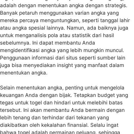
adalah dengan menentukan angka dengan strategis.
Banyak petaruh menggunakan varian angka yang
mereka percaya menguntungkan, seperti tanggal lahir
atau angka spesial lainnya. Namun, ada baiknya juga
untuk menganalisis pola atau statistik dari hasil
sebelumnya. Ini dapat membantu Anda
mengidentifikasi angka yang lebih mungkin muncul.
Penggunaan informasi dari situs seperti sumber lain
juga bisa menyediakan insight yang manfaat dalam
menentukan angka.
Selain menentukan angka, penting untuk mengelola
keuangan Anda dengan bijak. Tetapkan budget yang
tegas untuk togel dan hindari untuk melebihi batas
tersebut. Ini akan membantu Anda bermain dengan
lebih tenang dan terhindar dari tekanan yang
diakibatkan oleh kekalahan finansial. Selalu ingat
bahwa togel adalah permainan peluang, sehingga