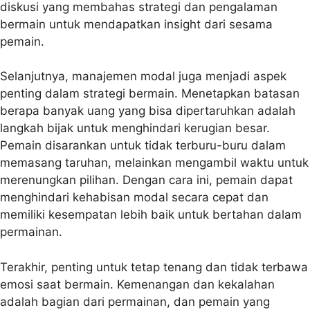
diskusi yang membahas strategi dan pengalaman
bermain untuk mendapatkan insight dari sesama
pemain.
Selanjutnya, manajemen modal juga menjadi aspek
penting dalam strategi bermain. Menetapkan batasan
berapa banyak uang yang bisa dipertaruhkan adalah
langkah bijak untuk menghindari kerugian besar.
Pemain disarankan untuk tidak terburu-buru dalam
memasang taruhan, melainkan mengambil waktu untuk
merenungkan pilihan. Dengan cara ini, pemain dapat
menghindari kehabisan modal secara cepat dan
memiliki kesempatan lebih baik untuk bertahan dalam
permainan.
Terakhir, penting untuk tetap tenang dan tidak terbawa
emosi saat bermain. Kemenangan dan kekalahan
adalah bagian dari permainan, dan pemain yang