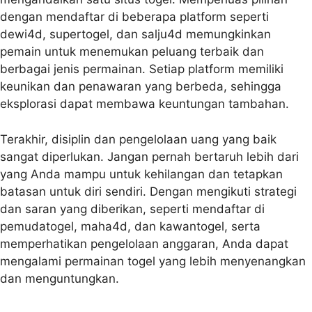
dengan mendaftar di beberapa platform seperti
dewi4d, supertogel, dan salju4d memungkinkan
pemain untuk menemukan peluang terbaik dan
berbagai jenis permainan. Setiap platform memiliki
keunikan dan penawaran yang berbeda, sehingga
eksplorasi dapat membawa keuntungan tambahan.
Terakhir, disiplin dan pengelolaan uang yang baik
sangat diperlukan. Jangan pernah bertaruh lebih dari
yang Anda mampu untuk kehilangan dan tetapkan
batasan untuk diri sendiri. Dengan mengikuti strategi
dan saran yang diberikan, seperti mendaftar di
pemudatogel, maha4d, dan kawantogel, serta
memperhatikan pengelolaan anggaran, Anda dapat
mengalami permainan togel yang lebih menyenangkan
dan menguntungkan.