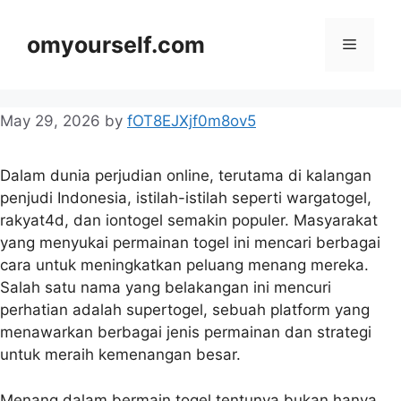
Skip
to
omyourself.com
Menu
content
May 29, 2026
by
fOT8EJXjf0m8ov5
Dalam dunia perjudian online, terutama di kalangan
penjudi Indonesia, istilah-istilah seperti wargatogel,
rakyat4d, dan iontogel semakin populer. Masyarakat
yang menyukai permainan togel ini mencari berbagai
cara untuk meningkatkan peluang menang mereka.
Salah satu nama yang belakangan ini mencuri
perhatian adalah supertogel, sebuah platform yang
menawarkan berbagai jenis permainan dan strategi
untuk meraih kemenangan besar.
Menang dalam bermain togel tentunya bukan hanya