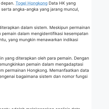
a depan.
Togel Hongkong
Data HK yang
serta angka-angka yang jarang muncul,
diterapkan dalam sistem. Meskipun permainan
u pemain dalam mengidentifikasi kesempatan
tentu, yang mungkin menawarkan indikasi
ain yang diterapkan oleh para pemain. Dengan
ni memungkinkan pemain dalam mengadaptasi
am permainan Hongkong. Memanfaatkan data
engenai bagaimana sistem dan nomor fungsi