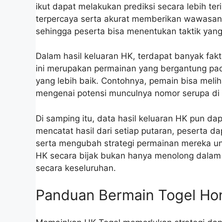
ikut dapat melakukan prediksi secara lebih te
terpercaya serta akurat memberikan wawasan
sehingga peserta bisa menentukan taktik yang 
Dalam hasil keluaran HK, terdapat banyak fa
ini merupakan permainan yang bergantung pad
yang lebih baik. Contohnya, pemain bisa meli
mengenai potensi munculnya nomor serupa di
Di samping itu, data hasil keluaran HK pun da
mencatat hasil dari setiap putaran, peserta 
serta mengubah strategi permainan mereka 
HK secara bijak bukan hanya menolong dala
secara keseluruhan.
Panduan Bermain Togel H