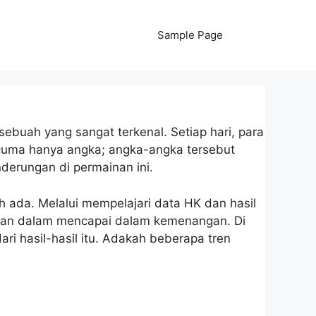
Sample Page
sebuah yang sangat terkenal. Setiap hari, para
cuma hanya angka; angka-angka tersebut
derungan di permainan ini.
ada. Melalui mempelajari data HK dan hasil
nan dalam mencapai dalam kemenangan. Di
ari hasil-hasil itu. Adakah beberapa tren