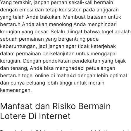
Yang terakhir, jangan pernah sekali-kali bermain
dengan emosi dan tetap konsisten pada anggaran
yang telah Anda bakukan. Membuat batasan untuk
bertaruh Anda akan menolong Anda menghindari
kerugian yang besar. Selalu diingat bahwa togel adalah
sebuah permainan yang bergantung pada
keberuntungan, jadi jangan agar tidak keterjebak
dalam permainan berkelanjutan untuk menggapai
kerugian. Dengan pendekatan pendekatan yang bijak
dan tenang, Anda bisa menghadapi petualangan
bertaruh togel online di maha4d dengan lebih optimal
dan punya peluang lebih tinggi untuk meraih
kemenangan.
Manfaat dan Risiko Bermain
Lotere Di Internet