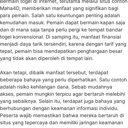
Bermain togel di internet, terutama melalui situs contoh
Maha4D, memberikan manfaat yang signifikan bagi
para pemain. Salah satu keuntungan penting adalah
kemudahan masuk. Pemain dapat bermain kapan saja
dan di mana saja tanpa perlu pergi ke tempat bandar
togel konvensional. Di samping itu, manfaat finansial
menjadi daya tarik tersendiri, karena dengan tarif yang
tepat, pemain bisa mendapatkan penghargaan besar
yang tidak akan diperoleh di tempat lain.
Akan tetapi, dibalik manfaat tersebut, terdapat
beberapa bahaya yang perlu diperhatikan. Satu contoh
adalah risiko kehilangan dana. Sebab mudahnya
akses, pemain mungkin terpicu agar bertaruh melebihi
yang sebaiknya. Selain itu, terdapat juga bahaya yang
berhubungan dengan keamanan informasi individu.
Peserta wajib memastikan bahwa mereka bertaruh di
situs yang tepercaya dan memiliki jaringan keamanan