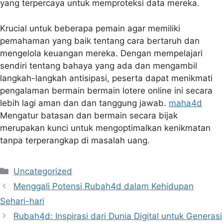
yang terpercaya untuk memproteksi data mereka.
Krucial untuk beberapa pemain agar memiliki
pemahaman yang baik tentang cara bertaruh dan
mengelola keuangan mereka. Dengan mempelajari
sendiri tentang bahaya yang ada dan mengambil
langkah-langkah antisipasi, peserta dapat menikmati
pengalaman bermain bermain lotere online ini secara
lebih lagi aman dan dan tanggung jawab.
maha4d
Mengatur batasan dan bermain secara bijak
merupakan kunci untuk mengoptimalkan kenikmatan
tanpa terperangkap di masalah uang.
Categories
Uncategorized
Menggali Potensi Rubah4d dalam Kehidupan
Sehari-hari
Rubah4d: Inspirasi dari Dunia Digital untuk Generasi