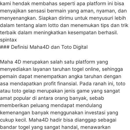
kami hendak membahas seperti apa platform ini bisa
menyajikan sensasi bermain yang aman, nyaman, dan
menyenangkan. Siapkan dirimu untuk menyusuri lebih
dalam tentang alam lotto dan menemukan tips dan trik
terbaik dalam meningkatkan kesempatan berhasil.
spintax
### Definisi Maha4D dan Toto Digital
Maha 4D merupakan salah satu platform yang
menyediakan layanan taruhan togel online, sehingga
pemain dapat menempatkan angka taruhan dengan
asa mendapatkan profit finansial. Pada ranah ini, toto
atau toto gelap merupakan jenis game yang sangat
amat popular di antara orang banyak, sebab
memberikan peluang mendapat mendulang
kemenangan banyak menggunakan investasi yang
cukup kecil. Maha4D hadir bisa dianggap sebagai
bandar togel yang sangat handal, menawarkan