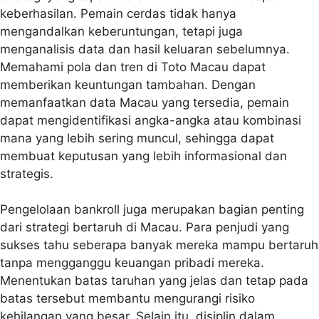
keberhasilan. Pemain cerdas tidak hanya
mengandalkan keberuntungan, tetapi juga
menganalisis data dan hasil keluaran sebelumnya.
Memahami pola dan tren di Toto Macau dapat
memberikan keuntungan tambahan. Dengan
memanfaatkan data Macau yang tersedia, pemain
dapat mengidentifikasi angka-angka atau kombinasi
mana yang lebih sering muncul, sehingga dapat
membuat keputusan yang lebih informasional dan
strategis.
Pengelolaan bankroll juga merupakan bagian penting
dari strategi bertaruh di Macau. Para penjudi yang
sukses tahu seberapa banyak mereka mampu bertaruh
tanpa mengganggu keuangan pribadi mereka.
Menentukan batas taruhan yang jelas dan tetap pada
batas tersebut membantu mengurangi risiko
kehilangan yang besar. Selain itu, disiplin dalam