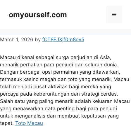
Skip
to
omyourself.com
Menu
content
March 1, 2026
by
fOT8EJXjf0m8ov5
Macau dikenal sebagai surga perjudian di Asia,
menarik perhatian para penjudi dari seluruh dunia.
Dengan berbagai opsi permainan yang ditawarkan,
termasuk kasino megah dan toto yang menarik, Macau
telah menjadi pusat aktivitas bagi mereka yang
percaya pada keberuntungan dan strategi cerdas.
Salah satu yang paling menarik adalah keluaran Macau
yang menawarkan data penting bagi para penjudi
untuk menganalisis dan membuat keputusan yang
tepat.
Toto Macau