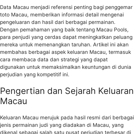
Data Macau menjadi referensi penting bagi penggemar
toto Macau, memberikan informasi detail mengenai
pengeluaran dan hasil dari berbagai permainan.
Dengan pemahaman yang baik tentang Macau Pools,
para penjudi yang cerdas dapat meningkatkan peluang
mereka untuk memenangkan taruhan. Artikel ini akan
membahas berbagai aspek keluaran Macau, termasuk
cara membaca data dan strategi yang dapat
digunakan untuk memaksimalkan keuntungan di dunia
perjudian yang kompetitif ini.
Pengertian dan Sejarah Keluaran
Macau
Keluaran Macau merujuk pada hasil resmi dari berbagai
jenis permainan judi yang diadakan di Macau, yang
dikenal sebagai salah satu pusat perjudian terbesar di