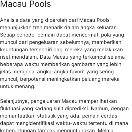
Macau Pools
Analisis data yang diperoleh dari Macau Pools
menunjukkan tren menarik dalam angka keluaran.
Setiap periode, pemain dapat mencermati pola yang
muncul dari pengeluaran sebelumnya, memberikan
keuntungan tersendiri bagi mereka yang melakukan
riset mendalam. Data Macau yang terkumpul selama
beberapa waktu memberikan gambaran yang lebih
jelas mengenai angka-angka favorit yang sering
muncul, berpotensi meningkatkan peluang mereka
untuk menang.
Selanjutnya, pengeluaran Macau memperlihatkan
fluktuasi yang kadang sulit diprediksi. Namun, dengan
memanfaatkan statistik yang ada, pemain cerdas
dapat mengidentifikasi waktu-waktu tertentu di mana
keberuntungan tampak menguntungkan. Melalui