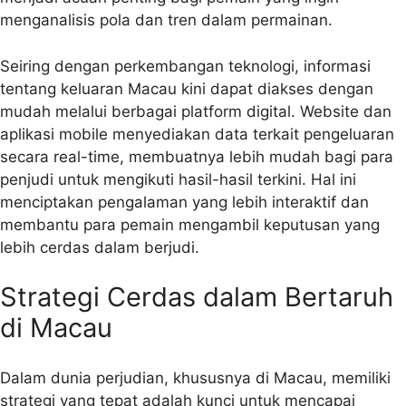
menganalisis pola dan tren dalam permainan.
Seiring dengan perkembangan teknologi, informasi
tentang keluaran Macau kini dapat diakses dengan
mudah melalui berbagai platform digital. Website dan
aplikasi mobile menyediakan data terkait pengeluaran
secara real-time, membuatnya lebih mudah bagi para
penjudi untuk mengikuti hasil-hasil terkini. Hal ini
menciptakan pengalaman yang lebih interaktif dan
membantu para pemain mengambil keputusan yang
lebih cerdas dalam berjudi.
Strategi Cerdas dalam Bertaruh
di Macau
Dalam dunia perjudian, khususnya di Macau, memiliki
strategi yang tepat adalah kunci untuk mencapai