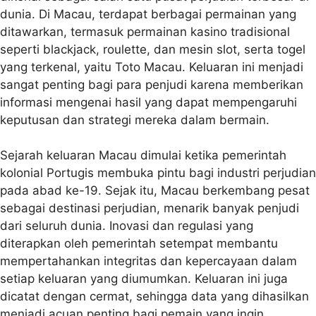
dunia. Di Macau, terdapat berbagai permainan yang
ditawarkan, termasuk permainan kasino tradisional
seperti blackjack, roulette, dan mesin slot, serta togel
yang terkenal, yaitu Toto Macau. Keluaran ini menjadi
sangat penting bagi para penjudi karena memberikan
informasi mengenai hasil yang dapat mempengaruhi
keputusan dan strategi mereka dalam bermain.
Sejarah keluaran Macau dimulai ketika pemerintah
kolonial Portugis membuka pintu bagi industri perjudian
pada abad ke-19. Sejak itu, Macau berkembang pesat
sebagai destinasi perjudian, menarik banyak penjudi
dari seluruh dunia. Inovasi dan regulasi yang
diterapkan oleh pemerintah setempat membantu
mempertahankan integritas dan kepercayaan dalam
setiap keluaran yang diumumkan. Keluaran ini juga
dicatat dengan cermat, sehingga data yang dihasilkan
menjadi acuan penting bagi pemain yang ingin