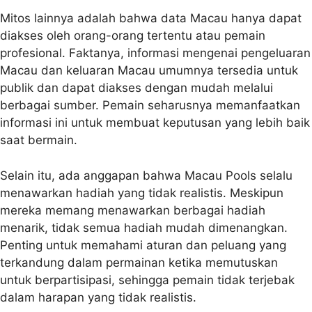
Mitos lainnya adalah bahwa data Macau hanya dapat
diakses oleh orang-orang tertentu atau pemain
profesional. Faktanya, informasi mengenai pengeluaran
Macau dan keluaran Macau umumnya tersedia untuk
publik dan dapat diakses dengan mudah melalui
berbagai sumber. Pemain seharusnya memanfaatkan
informasi ini untuk membuat keputusan yang lebih baik
saat bermain.
Selain itu, ada anggapan bahwa Macau Pools selalu
menawarkan hadiah yang tidak realistis. Meskipun
mereka memang menawarkan berbagai hadiah
menarik, tidak semua hadiah mudah dimenangkan.
Penting untuk memahami aturan dan peluang yang
terkandung dalam permainan ketika memutuskan
untuk berpartisipasi, sehingga pemain tidak terjebak
dalam harapan yang tidak realistis.