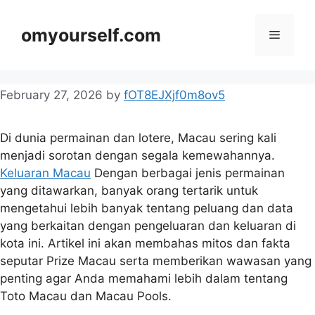
Skip
to
omyourself.com
Menu
content
February 27, 2026
by
fOT8EJXjf0m8ov5
Di dunia permainan dan lotere, Macau sering kali
menjadi sorotan dengan segala kemewahannya.
Keluaran Macau
Dengan berbagai jenis permainan
yang ditawarkan, banyak orang tertarik untuk
mengetahui lebih banyak tentang peluang dan data
yang berkaitan dengan pengeluaran dan keluaran di
kota ini. Artikel ini akan membahas mitos dan fakta
seputar Prize Macau serta memberikan wawasan yang
penting agar Anda memahami lebih dalam tentang
Toto Macau dan Macau Pools.