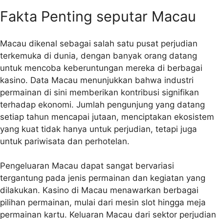
Fakta Penting seputar Macau
Macau dikenal sebagai salah satu pusat perjudian
terkemuka di dunia, dengan banyak orang datang
untuk mencoba keberuntungan mereka di berbagai
kasino. Data Macau menunjukkan bahwa industri
permainan di sini memberikan kontribusi signifikan
terhadap ekonomi. Jumlah pengunjung yang datang
setiap tahun mencapai jutaan, menciptakan ekosistem
yang kuat tidak hanya untuk perjudian, tetapi juga
untuk pariwisata dan perhotelan.
Pengeluaran Macau dapat sangat bervariasi
tergantung pada jenis permainan dan kegiatan yang
dilakukan. Kasino di Macau menawarkan berbagai
pilihan permainan, mulai dari mesin slot hingga meja
permainan kartu. Keluaran Macau dari sektor perjudian