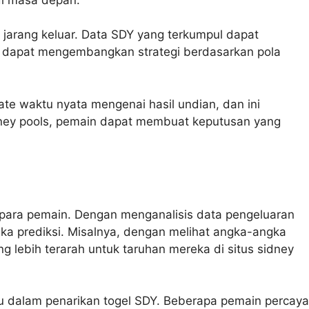
jarang keluar. Data SDY yang terkumpul dapat
ain dapat mengembangkan strategi berdasarkan pola
te waktu nyata mengenai hasil undian, dan ini
dney pools, pemain dapat membuat keputusan yang
h para pemain. Dengan menganalisis data pengeluaran
 prediksi. Misalnya, dengan melihat angka-angka
lebih terarah untuk taruhan mereka di situs sidney
u dalam penarikan togel SDY. Beberapa pemain percaya