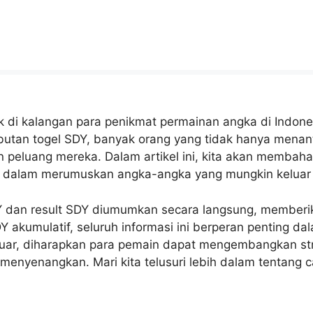
k di kalangan para penikmat permainan angka di Indone
butan togel SDY, banyak orang yang tidak hanya menanti
peluang mereka. Dalam artikel ini, kita akan membaha
 dalam merumuskan angka-angka yang mungkin keluar
SDY dan result SDY diumumkan secara langsung, memberi
Y akumulatif, seluruh informasi ini berperan penting d
luar, diharapkan para pemain dapat mengembangkan stra
menyenangkan. Mari kita telusuri lebih dalam tentang 