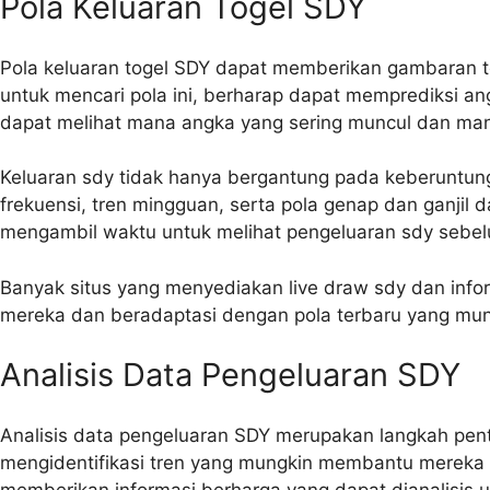
Pola Keluaran Togel SDY
Pola keluaran togel SDY dapat memberikan gambaran 
untuk mencari pola ini, berharap dapat memprediksi an
dapat melihat mana angka yang sering muncul dan man
Keluaran sdy tidak hanya bergantung pada keberuntun
frekuensi, tren mingguan, serta pola genap dan ganj
mengambil waktu untuk melihat pengeluaran sdy sebe
Banyak situs yang menyediakan live draw sdy dan infor
mereka dan beradaptasi dengan pola terbaru yang mun
Analisis Data Pengeluaran SDY
Analisis data pengeluaran SDY merupakan langkah pen
mengidentifikasi tren yang mungkin membantu mereka d
memberikan informasi berharga yang dapat dianalisis