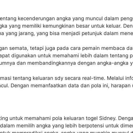
tentang kecenderungan angka yang muncul dalam pengu
gka yang memiliki kemungkinan besar untuk keluar. Den
a yang jarang, yang bisa menjadi petunjuk dalam mene
gan semata, tetapi juga pada cara pemain membaca da
il dapat digunakan untuk memahami lebih dalam tentan
lumnya dan membandingkannya dengan angka-angka yan
masi tentang keluaran sdy secara real-time. Melalui in
cul. Dengan memanfaatkan data dan pola ini, harapan
ting untuk memahami pola keluaran togel Sidney. Deng
alam memilih angka yang lebih berpotensi untuk dimena
 untuk memprediksi angka-angka yang mungkin muncul 