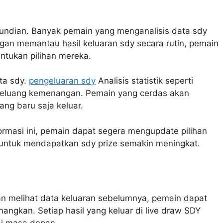
ndian. Banyak pemain yang menganalisis data sdy
gan memantau hasil keluaran sdy secara rutin, pemain
ntukan pilihan mereka.
ta sdy.
pengeluaran sdy
Analisis statistik seperti
g peluang kemenangan. Pemain yang cerdas akan
g baru saja keluar.
formasi ini, pemain dapat segera mengupdate pilihan
 untuk mendapatkan sdy prize semakin meningkat.
an melihat data keluaran sebelumnya, pemain dapat
ngkan. Setiap hasil yang keluar di live draw SDY
di masa depan.