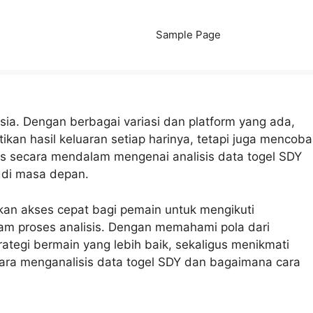
Sample Page
sia. Dengan berbagai variasi dan platform yang ada,
kan hasil keluaran setiap harinya, tetapi juga mencoba
s secara mendalam mengenai analisis data togel SDY
 di masa depan.
kan akses cepat bagi pemain untuk mengikuti
alam proses analisis. Dengan memahami pola dari
tegi bermain yang lebih baik, sekaligus menikmati
cara menganalisis data togel SDY dan bagaimana cara