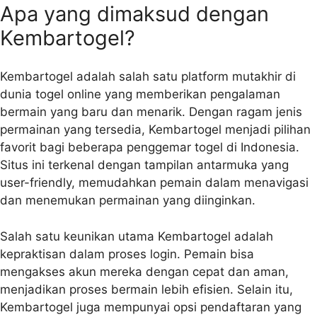
Apa yang dimaksud dengan
Kembartogel?
Kembartogel adalah salah satu platform mutakhir di
dunia togel online yang memberikan pengalaman
bermain yang baru dan menarik. Dengan ragam jenis
permainan yang tersedia, Kembartogel menjadi pilihan
favorit bagi beberapa penggemar togel di Indonesia.
Situs ini terkenal dengan tampilan antarmuka yang
user-friendly, memudahkan pemain dalam menavigasi
dan menemukan permainan yang diinginkan.
Salah satu keunikan utama Kembartogel adalah
kepraktisan dalam proses login. Pemain bisa
mengakses akun mereka dengan cepat dan aman,
menjadikan proses bermain lebih efisien. Selain itu,
Kembartogel juga mempunyai opsi pendaftaran yang