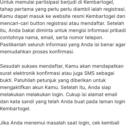
Untuk memulai partisipasi berjudi di Kembartogel,
tahap pertama yang perlu perlu diambil ialah registrasi.
Kamu dapat masuk ke website resmi Kembartogel dan
mencari-cari button registrasi atau mendaftar. Setelah
itu, Anda bakal diminta untuk mengisi informasi pribadi
contohnya nama, email, serta nomor telepon.
Pastikanlah seluruh informasi yang Anda isi benar agar
memudahkan proses konfirmasi.
Sesudah sukses mendaftar, Kamu akan mendapatkan
surat elektronik konfirmasi atau juga SMS sebagai
bukti. Patuhilah petunjuk yang diberikan untuk
mengaktifkan akun Kamu. Setelah itu, Anda siap
melakukan melakukan login. Cukup isi alamat email
dan kata sandi yang telah Anda buat pada laman login
Kembartogel.
Jika Anda menemui masalah saat login, cek kembali