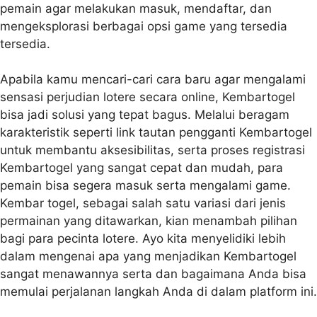
pemain agar melakukan masuk, mendaftar, dan
mengeksplorasi berbagai opsi game yang tersedia
tersedia.
Apabila kamu mencari-cari cara baru agar mengalami
sensasi perjudian lotere secara online, Kembartogel
bisa jadi solusi yang tepat bagus. Melalui beragam
karakteristik seperti link tautan pengganti Kembartogel
untuk membantu aksesibilitas, serta proses registrasi
Kembartogel yang sangat cepat dan mudah, para
pemain bisa segera masuk serta mengalami game.
Kembar togel, sebagai salah satu variasi dari jenis
permainan yang ditawarkan, kian menambah pilihan
bagi para pecinta lotere. Ayo kita menyelidiki lebih
dalam mengenai apa yang menjadikan Kembartogel
sangat menawannya serta dan bagaimana Anda bisa
memulai perjalanan langkah Anda di dalam platform ini.